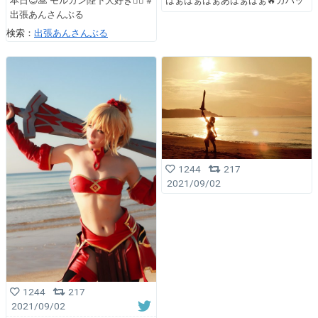
本日😊🙏 モルガン陛下大好き🤦‍♀️ #
はぁはぁはぁあはぁはぁ🔥ガハッ
出張あんさんぶる
検索：
出張あんさんぶる
1244
217
2021/09/02
1244
217
2021/09/02