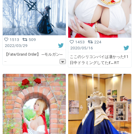
1513
509
1453
224
2022/03/29
2020/05/16
【Fate/Grand Order】 ─モルガン─
ここのシリコンパイは凄かった❗ 1
日中ドラミングしてた💃←RT