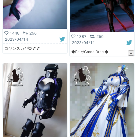
1448
266
1387
260
2023/04/14
2023/04/11
コヤンスカヤ🦊💕💕
◆Fate/Grand Order◆