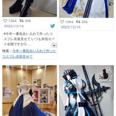
1364
306
1364
306
2022/12/16
2022/12/16
#今年一番気合い入れて作ったコ
スプレ衣装見せて いつも本気モー
ド全開ですが💦
検索：
今年一番気合い入れて作った
コスプレ衣装見せて