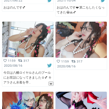
2021/06/22
2021/10/04
おはのんです💕
おはのんです❤️ 第二もしたくなっ
てきた😭🙏💕
1159
317
1159
317
2020/08/16
2020/08/16
今日は八幡ロイヤルさんのプール
にお世話になってきました☺️💕 キ
アラさん水着を早