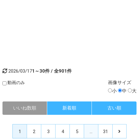
2026/03/17
1～30件 / 全901件
画像
サイズ
動画のみ
小
中
大
いいね数順
新着順
古い順
1
2
3
4
5
…
31