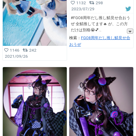
1132
298
2023/07/29
#FGO8周年だし推し鯖見せ合おう
ぜ 全鯖推してます🔥 が、この方
だけは別格😭💕
検索：
FGO8周年だし推し鯖見せ合
おうぜ
1146
242
2021/09/26