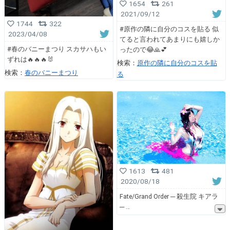
1654
261
2021/09/12
1744
322
#原作の隣に自分のコスを貼る 似
2023/04/08
てると言われてあまりにも嬉しか
#春のバニーまつり スカサハもい
ったので😂🙏💕
ずれは🔥🔥🔥🐰
検索：
原作の隣に自分のコスを貼
検索：
春のバニーまつり
る
1613
481
2020/08/18
Fate/Grand Order ─ 殺生院 キアラ
─