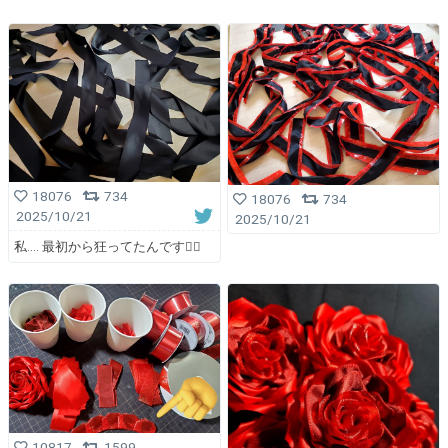
18076
734
18076
734
2025/10/21
2025/10/21
私.... 最初から狂ってたんです🤦‍♀️
10817
1599