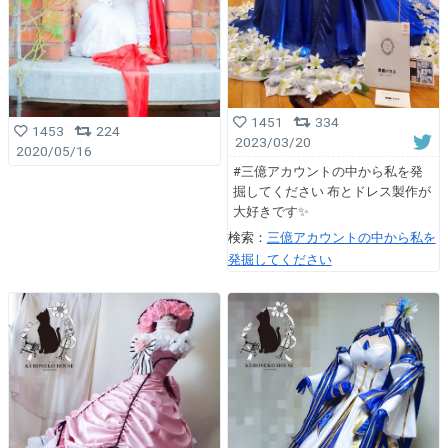
1451
334
1453
224
2023/03/20
2020/05/16
#三億アカウントの中から私を発
掘してください 布とドレス製作が
大好きです✨️
検索：
三億アカウントの中から私を
発掘してください