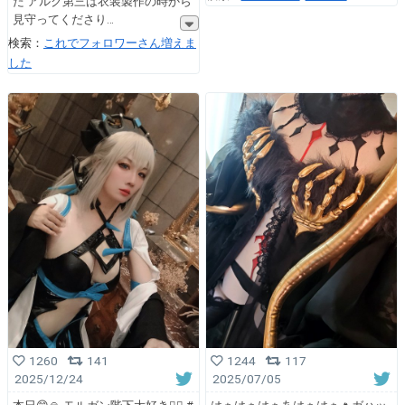
た アルク第三は衣装製作の時から
見守ってくださり
検索：
これでフォロワーさん増えま
した
1260
141
1244
117
2025/12/24
2025/07/05