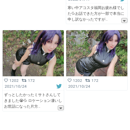
寒い中アコスタ福岡お疲れ様でし
た💦お話できた方が一部で本当に
申し訳なかったですが
1202
172
1202
172
2021/10/24
2021/10/24
ずっとしたかったミサトさんして
きました😭💦 ロケーション凄いし
お世話になった片方