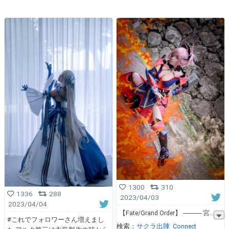
1300
310
1336
288
2023/04/03
2023/04/04
【Fate/Grand Order】 ──── 宮
#これでフォロワーさん増えまし
検索：
サクラ出陣
Connect