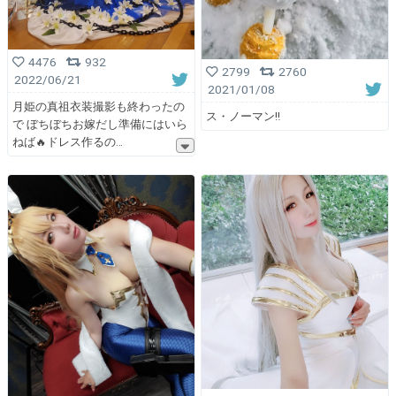
4476
932
2799
2760
2022/06/21
2021/01/08
月姫の真祖衣装撮影も終わったの
ス・ノーマン‼️
で ぼちぼちお嫁だし準備にはいら
ねば🔥ドレス作るの