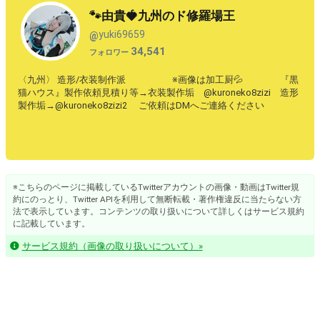
🐾由貴🍓九州のド修羅場王
yuki69659
@
34,541
フォロワー
〈九州〉 造形/衣装制作派 ※画像は加工厨💦 『黒
猫ハウス』製作依頼見積り等→衣装製作垢 @kuroneko8zizi 造形
製作垢→@kuroneko8zizi2 ご依頼はDMへご連絡ください
※こちらのページに掲載しているTwitterアカウントの画像・動画はTwitter規
約にのっとり、Twitter APIを利用して無断転載・著作権違反に当たらない方
法で表示しています。コンテンツの取り扱いについて詳しくはサービス規約
に記載しています。
サービス規約（画像の取り扱いについて）»