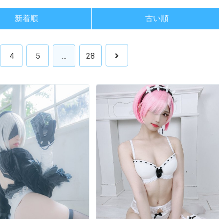
新着順
古い順
4
5
…
28