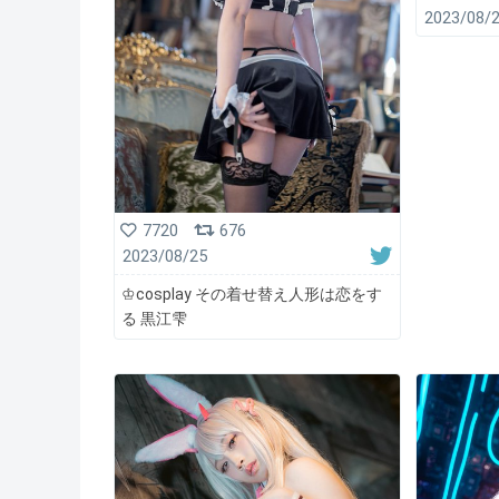
2023/08/
7720
676
2023/08/25
♔cosplay その着せ替え人形は恋をす
る 黒江雫