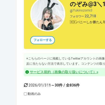
のぞみ@3＼
Yukinozomi3
@
22,718
フォロワー
🇭🇰バニーしか勝たん🐰
フォローする
※こちらのページに掲載しているTwitterアカウントの画像・動
反に当たらない方法で表示しています。コンテンツの取
サービス規約（画像の取り扱いについて）»
2026/01/31
1～30件 / 全836件
動画のみ