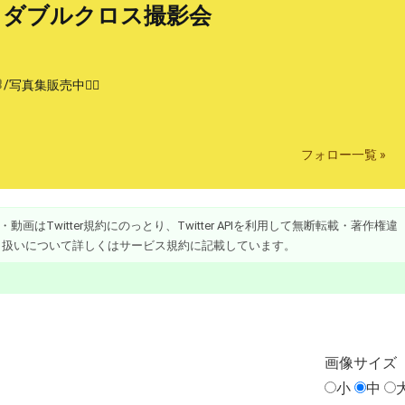
1ダブルクロス撮影会
/写真集販売中👇🏻
フォロー一覧 »
画はTwitter規約にのっとり、Twitter APIを利用して無断転載・著作権違
り扱いについて詳しくはサービス規約に記載しています。
画像
サイズ
小
中