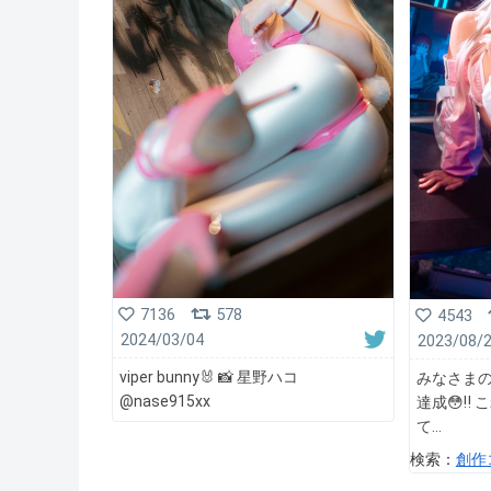
7136
578
4543
2024/03/04
2023/08/
viper bunny🐰 📸 星野ハコ
みなさまの
@nase915xx
達成😳‼
て
検索：
創作