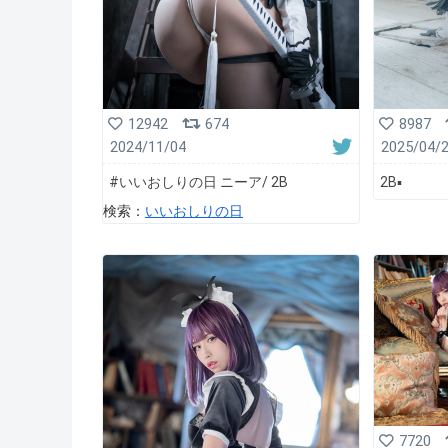
12942
674
8987
2024/11/04
2025/04/
#いいおしりの日 ニーア/ 2B
2B▪️
検索：
いいおしりの日
7720