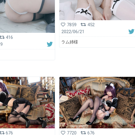
7859
452
2022/06/21
416
ラム姉様
29
676
7720
676