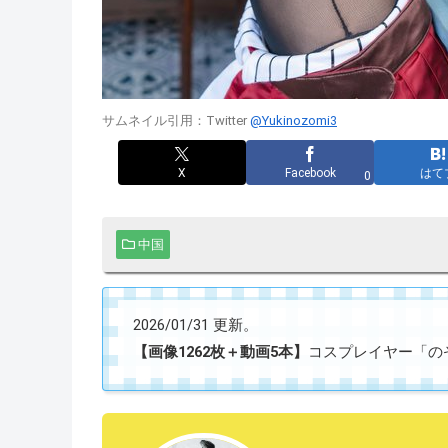
サムネイル引用：Twitter
@Yukinozomi3
X
Facebook
はて
0
中国
2026/01/31 更新。
【画像1262枚＋動画5本】
コスプレイヤー「のぞみ