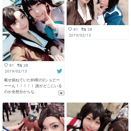
81
28
2019/02/13
81
28
2019/02/13
載せ損ねていたBS祭の2ショどー
ーーん！！！！！ 誰がどこにいる
のか全然分からな