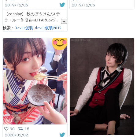
2019/12/06
2019/12/06
【cosplay】 秋のぼうけん/ステ
ラ・ルー🐰 👗@KEITARO6v6
検索：
Dハロ仮装
dハロ仮装2019
90
15
2020/02/02