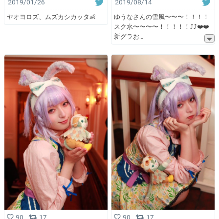
2019/01/26
2019/08/14
ヤオヨロズ、ムズカシカッタ👶
ゆうなさんの雪風〜〜〜！！！！
スク水〜〜〜〜！！！！！⤴︎⤴︎❤️❤️
新グラお
90
17
90
17