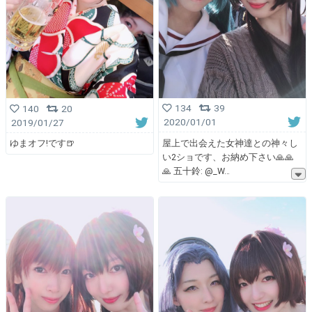
134
39
140
20
2020/01/01
2019/01/27
屋上で出会えた女神達との神々し
ゆまオフ!です🍺
い2ショです、お納め下さい🙏🙏
🙏 五十鈴: @_W