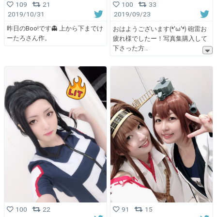
109
21
100
33
2019/10/31
2019/09/23
昨日のBoo!です👻 上から下までけ
おはようございます(*'ω'*) 砲雷お
ーたろさん作。
疲れ様でしたー！写真集購入して
下さった方
100
22
91
15