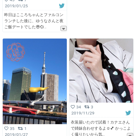
2019/01/25
昨日はこころちゃんとファルコン
ランチした後に、ゆうなさんと夜
ご飯デートでした😎💞
34
3
2019/11/29
衣装届いたので試着！カナエさん
35
1
で姉妹合わせするよ☺️💕 かっこよ
2019/01/27
く撮りたいから気