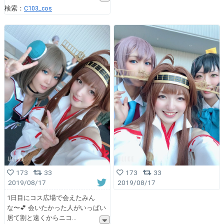
検索：
C103_cos
173
33
173
33
2019/08/17
2019/08/17
1日目にコス広場で会えたみん
な〜💕 会いたかった人がいっぱい
居て割と遠くからニコ