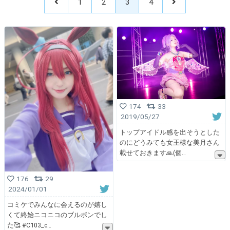
1
2
3
4
174
33
2019/05/27
トップアイドル感を出そうとした
のにどうみても女王様な美月さん
載せておきます🙏(個
176
29
2024/01/01
コミケでみんなに会えるのが嬉し
くて終始ニコニコのブルボンでし
た🥰 #C103_c