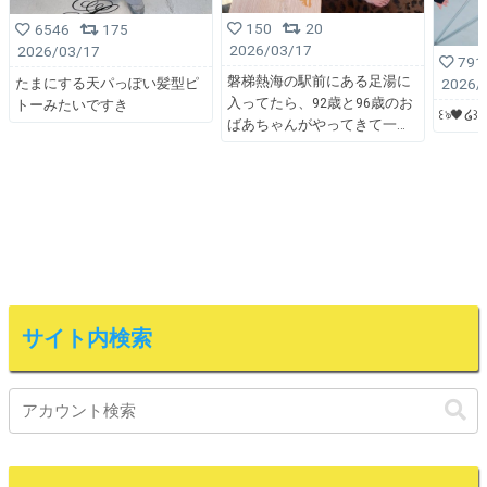
150
20
6546
175
2026/03/17
2026/03/17
791
磐梯熱海の駅前にある足湯に
2026/
たまにする天パっぽい髪型ピ
入ってたら、92歳と96歳のお
トーみたいですき
꒰ঌ🖤໒꒱
ばあちゃんがやってきて一
サイト内検索