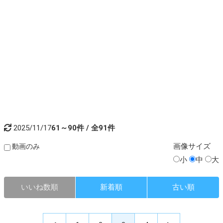
2025/11/17
61～90件 / 全91件
画像
サイズ
動画のみ
小
中
大
いいね数順
新着順
古い順