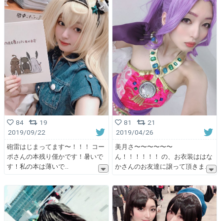
84
19
81
21
2019/09/22
2019/04/26
砲雷はじまってます〜！！！ コー
美月さ〜〜〜〜〜〜
ポさんの本残り僅かです！暑いで
ん！！！！！！ の、お衣装ははな
す！私の本は薄いで
かさんのお友達に譲って頂きま