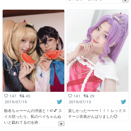
147
45
141
29
2019/07/19
2019/07/13
栃名ちゃ〜〜んの沖波と！🍉💕 ス
楽しかった〜〜〜！！！ レッドス
イカ切ったり、私のベイちゃんぬ
テージ衣装がんばりました💮
いと戯れてるのを終