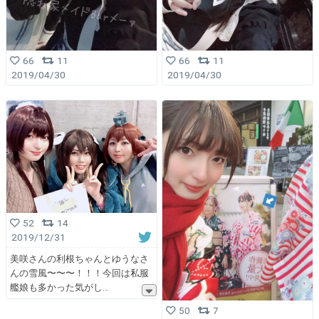
66
11
66
11
2019/04/30
2019/04/30
52
14
2019/12/31
美咲さんの利根ちゃんとゆうなさ
んの雪風〜〜〜！！！今回は私服
艦娘も多かった気がし
50
7