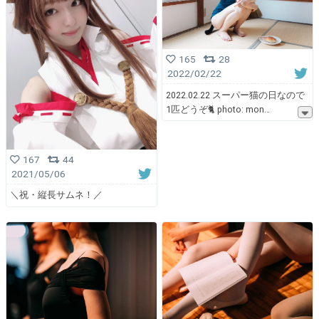
165
28
2022/02/22
2022.02.22 スーパー猫の日なので
1匹どうぞ🐈 photo: mon
167
44
2021/05/06
＼祝・縦長サムネ！／