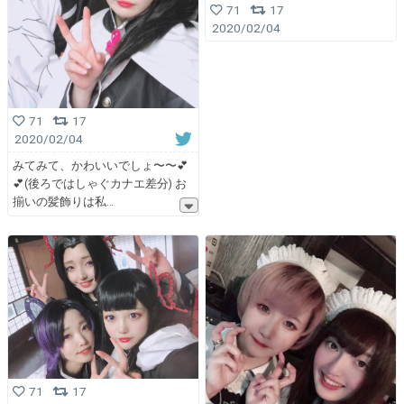
71
17
2020/02/04
71
17
2020/02/04
みてみて、かわいいでしょ〜〜💕
💕(後ろではしゃぐカナエ差分) お
揃いの髪飾りは私
71
17