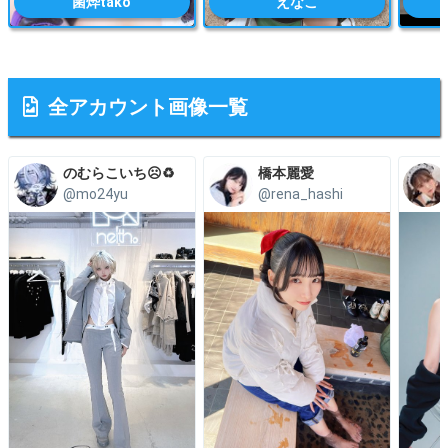
菌烨tako
えなこ
全アカウント画像一覧
のむらこいち☹️♻️
橋本麗愛
@mo24yu
@rena_hashi