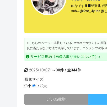
ゆなです🐈‍⬛💜東北で
sub⇒@Krm_4yuna 
※こちらのページに掲載しているTwitterアカウントの画像・動
反に当たらない方法で表示しています。コンテンツの取
サービス規約（画像の取り扱いについて）»
2025/10/07
1～30件 / 全344件
画像
サイズ
小
中
大
いいね数順