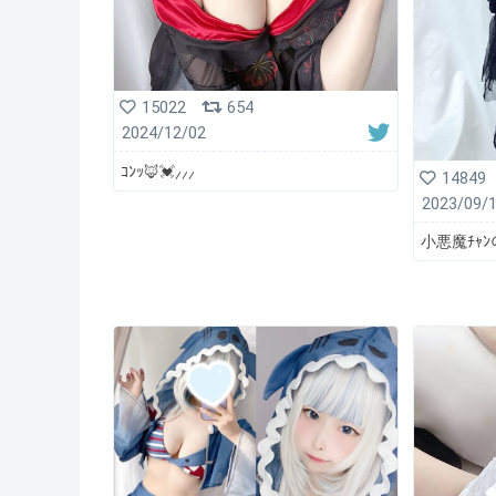
15022
654
2024/12/02
ｺﾝｯ🦊💓⸝⸝⸝
14849
2023/09/
小悪魔ﾁｬﾝの