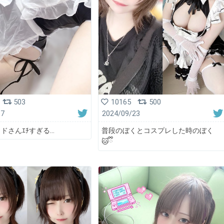
503
10165
500
17
2024/09/23
ドさんｴﾁすぎる…
普段のぼくとコスプレした時のぼく
🐱ྀི