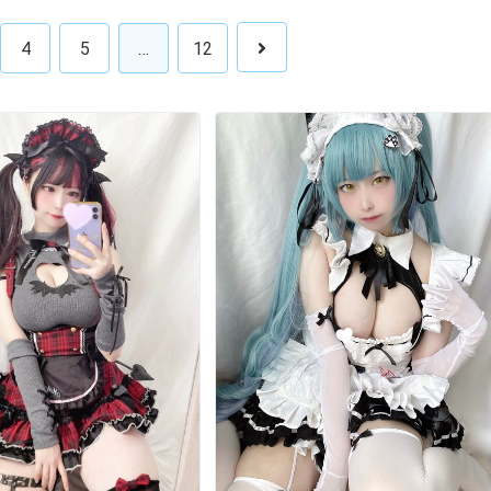
4
5
…
12