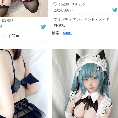
15288
965
2024/09/11
プリバティ:アンカインド・メイド
906
#NIKKE
06
検索：
NIKKE
メイド😈❤️