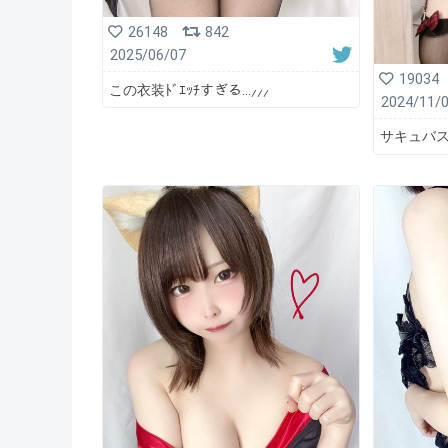
26148
842
2025/06/07
19034
この衣装ﾄﾞｴｯﾁすぎる…⸝⸝⸝
2024/11/
サキュバス