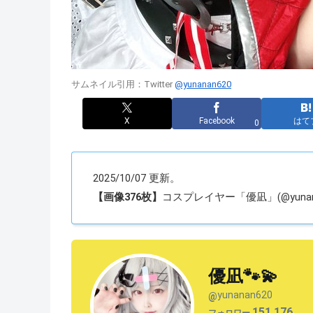
サムネイル引用：Twitter
@yunanan620
X
Facebook
はて
0
2025/10/07 更新。
【画像376枚】
コスプレイヤー「優凪」(@yunan
優凪🐾💫
yunanan620
@
151,176
フォロワー