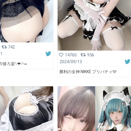
742
11
14760
956
2024/09/13
後ろ姿𓆩❤︎𓆪↝
勝利の女神:NIKKE プリバティ️🩵