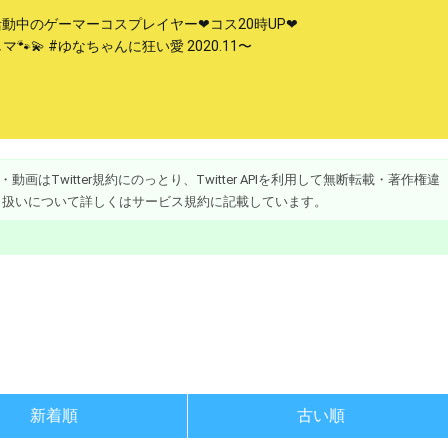
活動中のゲーマーコスプレイヤー❤︎コス20時UP❤︎
推しマ🐾💫 #ゆなちゃんに狂い愛 2020.11〜
画はTwitter規約にのっとり、Twitter APIを利用して無断転載・著作権違
り扱いについて詳しくはサービス規約に記載しています。
新着順
古い順