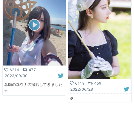
6216
477
2023/09/30
6119
459
念願のユウナの撮影してきました
2022/06/28
✨
🌿