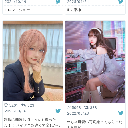
2024/10/19
2025/04/24
エレン・ジョー
蛍 / 原神
5201
323
5063
388
2025/03/16
2022/05/28
制服の莉波お姉ちゃんも撮った
めちゃ可愛い写真撮ってもらった
よ！！ メイク全然違くて楽しかっ
よ🤘🏻😭