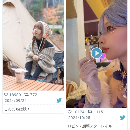
18980
772
2024/09/24
こんにちは秋！
18174
1115
2024/10/25
ロビン / 崩壊スターレイル