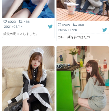
6023
486
5939
368
2021/05/14
2023/11/20
綾波の宅コスしました。
カレー麺を待つはたの