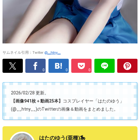
サムネイル引用：Twitter
@__htny__
0
0
0
2026/02/28 更新。
【画像941枚＋動画25本】
コスプレイヤー「はたのゆう」
(@__htny__)のTwitterの画像＆動画をまとめました。
はたのゆう(亜種)🎠