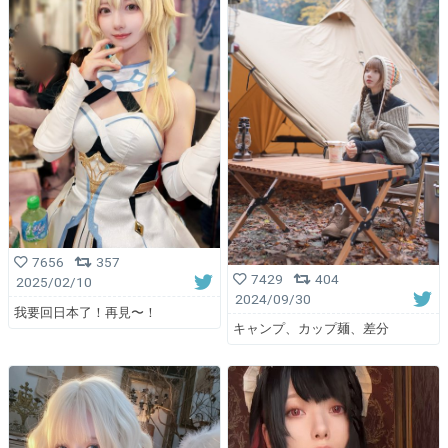
7656
357
7429
404
2025/02/10
2024/09/30
我要回日本了！再見〜！
キャンプ、カップ麺、差分