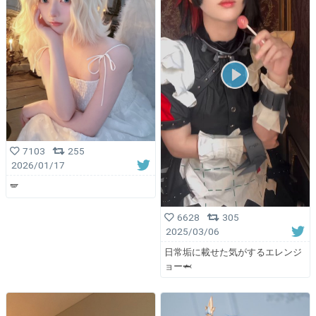
7103
255
2026/01/17
🪽
6628
305
2025/03/06
日常垢に載せた気がするエレンジ
ョー🦈