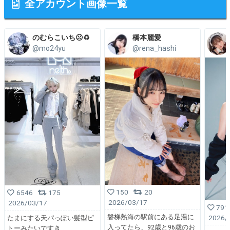
全アカウント画像一覧
のむらこいち☹️♻️
橋本麗愛
@mo24yu
@rena_hashi
150
20
6546
175
2026/03/17
2026/03/17
791
磐梯熱海の駅前にある足湯に
2026/
たまにする天パっぽい髪型ピ
入ってたら、92歳と96歳のお
トーみたいですき