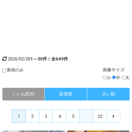
2026/02/28
1～30件 / 全649件
画像
サイズ
動画のみ
小
中
大
いいね数順
新着順
古い順
1
2
3
4
5
…
22