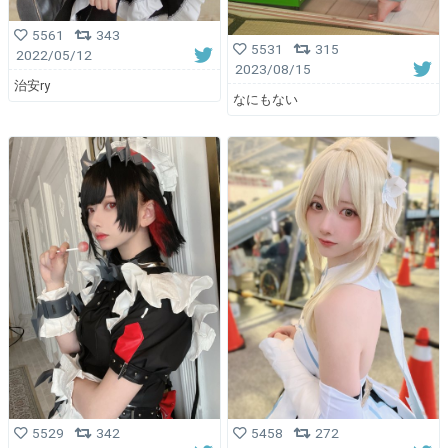
5561
343
5531
315
2022/05/12
2023/08/15
治安ry
なにもない
5529
342
5458
272