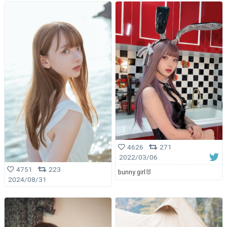
4626
271
2022/03/06
4751
223
bunny girl🐰
2024/08/31