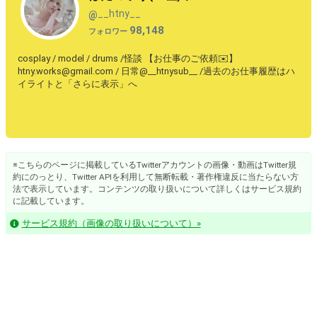
__htny__
@
98,148
フォロワー
cosplay / model / drums /怪談 【お仕事のご依頼✉️】
htny.works@gmail.com / 日常@__htnysub__ /過去のお仕事履歴はハ
イライトと「さらに表示」へ
※こちらのページに掲載しているTwitterアカウントの画像・動画はTwitter規
約にのっとり、Twitter APIを利用して無断転載・著作権違反に当たらない方
法で表示しています。コンテンツの取り扱いについて詳しくはサービス規約
に記載しています。
サービス規約（画像の取り扱いについて）»