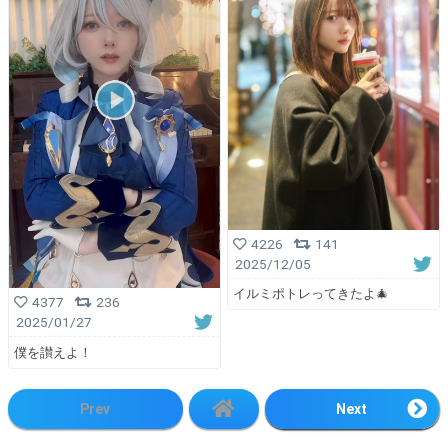
4226
141
2025/12/05
イルミポトレってきたよ🎄
4377
236
2025/01/27
僕を讃えよ！
Prev
Next