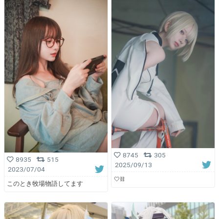
8745
305
8935
515
2025/09/13
2023/07/04
🤍⛓️
このとき牧場物語してます