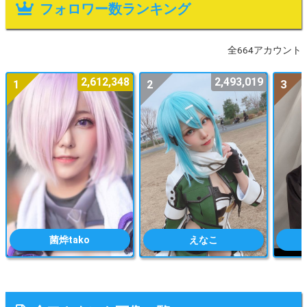
フォロワー数ランキング
全664アカウント
2,612,348
2,493,019
1
2
3
菌烨tako
えなこ