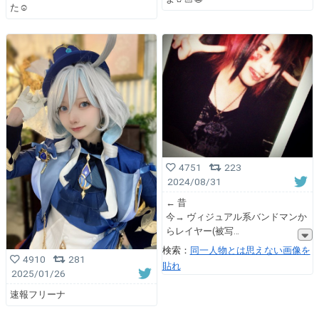
た☺︎
4751
223
2024/08/31
← 昔
今→ ヴィジュアル系バンドマンか
らレイヤー(被写
検索：
同一人物とは思えない画像を
4910
281
貼れ
2025/01/26
速報フリーナ