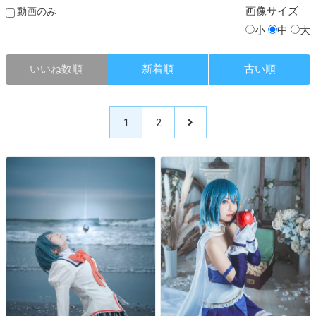
画像
サイズ
動画のみ
小
中
大
いいね数順
新着順
古い順
1
2