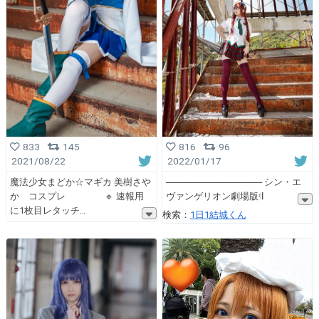
833
145
816
96
2021/08/22
2022/01/17
魔法少女まどか☆マギカ 美樹さや
─────────────── シン・エ
か コスプレ 🔹 速報用
ヴァンゲリオン劇場版𝄇
に1枚目レタッチ
検索：
1日1結城くん