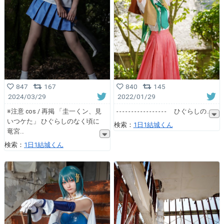
847
167
840
145
2024/03/29
2022/01/29
※注意 cos / 再掲 「圭一くン、見
- - - - - - - - - - - - - - - - - ひぐらしの
いつケた」 ひぐらしのなく頃に
検索：
1日1結城くん
竜宮
検索：
1日1結城くん