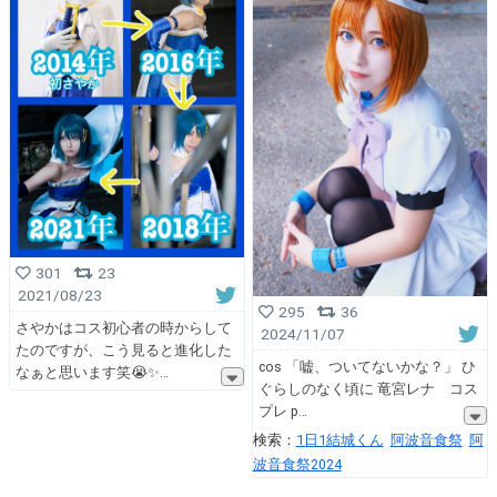
301
23
2021/08/23
295
36
さやかはコス初心者の時からして
2024/11/07
たのですが、こう見ると進化した
cos 「嘘、ついてないかな？」 ひ
なぁと思います笑😭✨
ぐらしのなく頃に 竜宮レナ コス
プレ p
検索：
1日1結城くん
阿波音食祭
阿
波音食祭2024