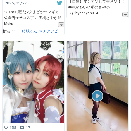
【自慢】マチアソビで杏さや！！
2025/05/27
❤️💙かわいい私のさやか
✩⡱cos 魔法少女まどか☆マギカ
（@byonbyon014
佐倉杏子❤コスプレ 美樹さやか🩵
Muku
検索：
1日1結城くん
マチアソビ
155
17