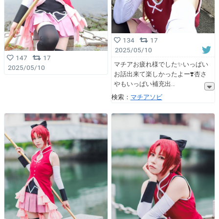
134
17
2025/05/10
147
17
マチアお疲れ様でした✨いっぱい
2025/05/10
お話出来て楽しかったよー❣️杏さ
やもいっぱい補充出
検索：
マチアソビ