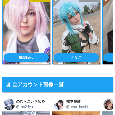
菌烨tako
えなこ
全アカウント画像一覧
のむらこいち☹️♻️
橋本麗愛
@mo24yu
@rena_hashi