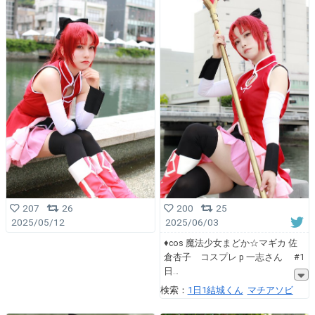
207
26
200
25
2025/05/12
2025/06/03
♦cos 魔法少女まどか☆マギカ 佐
倉杏子 コスプレ p 一志さん #1
日
検索：
1日1結城くん
マチアソビ