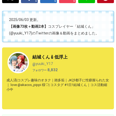
0
0
0
2025/06/03 更新。
【画像73枚＋動画2本】
コスプレイヤー「結城くん」
(@yuuki_Y17)のTwitterの画像＆動画をまとめました。
結城くん💉低浮上
yuuki_Y17
@
8,832
フォロワー
成人済|コスプレ趣味のオタク｜雑多垢｜JK沙都子に性癖握られた女
｜ love @akacos_pippi 様♡| コスタグ #1日1結城くん｜コス活動縮
小中