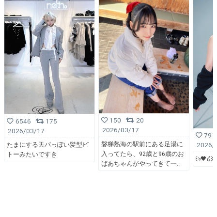
150
20
6546
175
2026/03/17
2026/03/17
791
磐梯熱海の駅前にある足湯に
2026/
たまにする天パっぽい髪型ピ
入ってたら、92歳と96歳のお
トーみたいですき
꒰ঌ🖤໒꒱
ばあちゃんがやってきて一