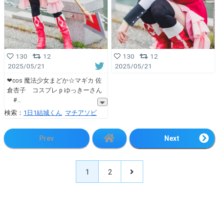
130
12
130
12
2025/05/21
2025/05/21
❤cos 魔法少女まどか☆マギカ 佐
倉杏子 コスプレ p ゆっきーさん
#
検索：
1日1結城くん
マチアソビ
Prev
Next
1
2