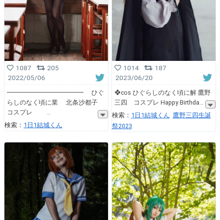
1087
205
1014
187
2022/05/06
2023/06/20
━━━━━━━━━━━━ ひぐ
❖cos ひぐらしのなく頃に解 鷹野
らしのなく頃に業 北条沙都子
三四 コスプレ Happy Birthda
コスプレ
検索：
1日1結城くん
鷹野三四生誕
検索：
1日1結城くん
祭2023