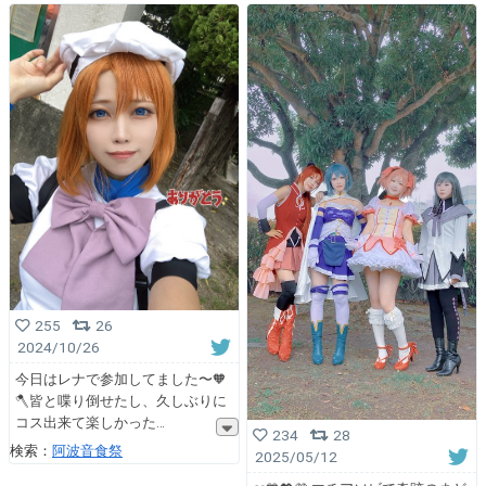
255
26
2024/10/26
今日はレナで参加してました〜🧡
🪓皆と喋り倒せたし、久しぶりに
コス出来て楽しかった
234
28
検索：
阿波音食祭
2025/05/12