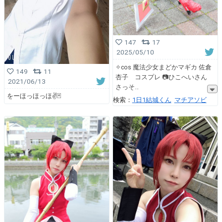
147
17
2025/05/10
✧cos 魔法少女まどかマギカ 佐倉
149
11
杏子 コスプレ 📷ひこへいさん
2021/06/13
さっそ
をーほっほっほ✌🃏
検索：
1日1結城くん
マチアソビ