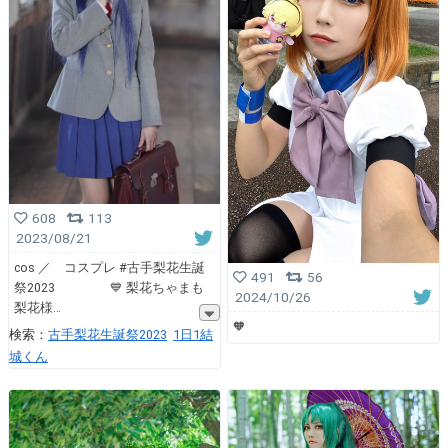
608
113
2023/08/21
cos ／ コスプレ #古手梨花生誕
491
56
祭2023 💙 梨花ちゃまも
2024/10/26
梨花様
🧡
検索：
古手梨花生誕祭2023
1日1結
城くん