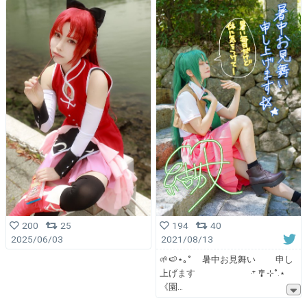
194
40
200
25
2021/08/13
2025/06/03
🌱🍉⋆｡˚ 暑中お見舞い 申し
上げます ‧⁺ 🎐⊹˚.⋆
《園