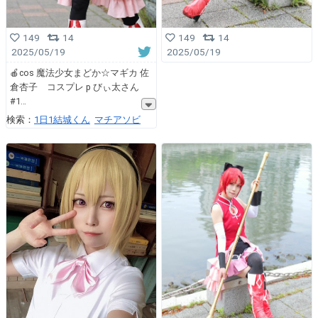
149
14
149
14
2025/05/19
2025/05/19
🍎cos 魔法少女まどか☆マギカ 佐
倉杏子 コスプレ p びぃ太さん
#1
検索：
1日1結城くん
マチアソビ