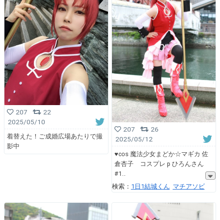
207
22
2025/05/10
207
26
着替えた！ご成婚広場あたりで撮
2025/05/12
影中
♥cos 魔法少女まどか☆マギカ 佐
倉杏子 コスプレ p ひろんさん
#1
検索：
1日1結城くん
マチアソビ