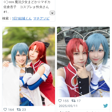
✩⡱cos 魔法少女まどか☆マギカ
佐倉杏子 コスプレ p 怜央さん
#1
検索：
1日1結城くん
マチアソビ
155
17
2025/05/11
164
23