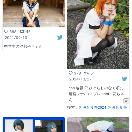
388
46
2021/09/13
中学生の沙都子ちゃん
378
51
2024/10/27
cos 速報 ♡ ひぐらしのなく頃に
竜宮レナ/コスプレ photo 花ちゃ
ん
検索：
阿波音食祭2024
阿波音食祭