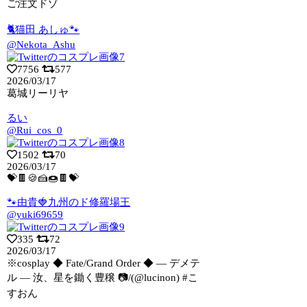
ご注文ドゾ
🐈猫田 あしゅ🐾
@Nekota_Ashu
7756
577
2026/03/17
葛城リーリヤ
るい
@Rui_cos_0
1502
70
2026/03/17
💝🍫🍪🍰🍩🍫💝
🐾由貴🍓九州のド修羅場王
@yuki69659
335
72
2026/03/17
※cosplay ◆ Fate/Grand Order ◆ ― デメテ
ル ―
汝、星を鋤く豊穣 📷/(@lucinon) #こ
すおん