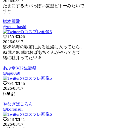
2026/03/17
たまにする天パっぽい髪型ピトーみたいで
すき
橋本麗愛
@rena_hashi
150
20
2026/03/17
磐梯熱海の駅前にある足湯に入ってたら、
92歳と96歳のおばあちゃんがやってきて一
緒に駄弁ってた♡👵
あぷ💎3/22生誕祭
@apu0u0
791
45
2026/03/17
꒰ঌ🖤໒꒱
やなぎばころん
@koronsui
548
41
2026/03/17