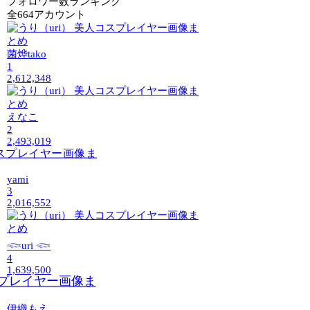
フォロワー数ランキング
全664アカウント
菌烨tako
1
2,612,348
えなこ
2
2,493,019
yami
3
2,016,552
𓆟uri 𓆟
4
1,639,500
伊織もえ