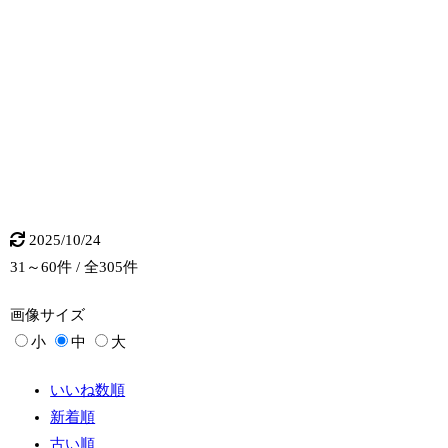
2025/10/24
31～60件 / 全305件
画像
サイズ
小
中
大
いいね数順
新着順
古い順