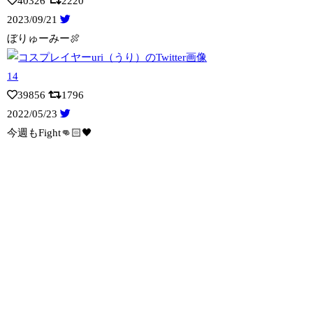
40326
2220
2023/09/21
ぼりゅーみー🍖
39856
1796
2022/05/23
今週もFight👊🏻🖤