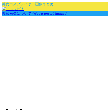
美女コスプレイヤー画像まとめ
掲載画像について (About posted images)