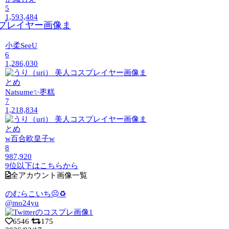
5
1,593,484
小柔SeeU
6
1,286,030
Natsume✨枣糕
7
1,218,834
w百合欧皇子w
8
987,920
9位以下はこちらから
全アカウント画像一覧
のむらこいち☹️♻️
@mo24yu
6546
175