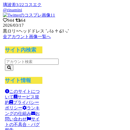
璃波🦋3/22コスエク
@rinamini
944
64
2026/03/17
黒ロリ×ヘッドドレス ˚₊‧꒰ა ♱ ໒꒱ ‧₊˚
全アカウント画像一覧へ
サイト内検索
サイト情報
このサイトにつ
いて
サービス規
約
プライバシー
ポリシー
ランキ
ングの仕組み
お
問い合わせ
サイ
トの不具合・バグ