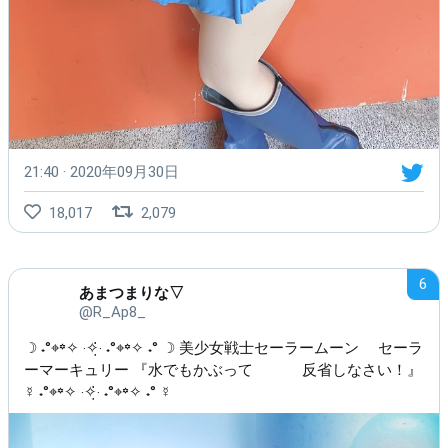
21:40 · 2020年09月30日
18,017
2,079
6
あまつまりな▽
@R_Ap8_
☽ ˖°⌖꙳✧ ‧✧̣̇‧ ˖°⌖꙳✧ ˖° ☽ 美少女戦士セーラームーン セーラ
ーマーキュリー 『水でもかぶって 反省しなさい！』
☿ ˖°⌖꙳✧ ‧✧̣̇‧ ˖°⌖꙳✧ ˖° ☿