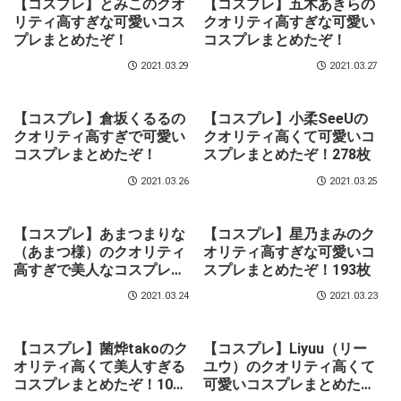
【コスプレ】とみこのクオ
【コスプレ】五木あきらの
リティ高すぎな可愛いコス
クオリティ高すぎな可愛い
プレまとめたぞ！
コスプレまとめたぞ！
2021.03.29
2021.03.27
【コスプレ】倉坂くるるの
【コスプレ】小柔SeeUの
クオリティ高すぎで可愛い
クオリティ高くて可愛いコ
コスプレまとめたぞ！
スプレまとめたぞ！278枚
2021.03.26
2021.03.25
【コスプレ】あまつまりな
【コスプレ】星乃まみのク
（あまつ様）のクオリティ
オリティ高すぎな可愛いコ
高すぎで美人なコスプレま
スプレまとめたぞ！193枚
とめたぞ！
2021.03.24
2021.03.23
【コスプレ】菌烨takoのク
【コスプレ】Liyuu（リー
オリティ高くて美人すぎる
ユウ）のクオリティ高くて
コスプレまとめたぞ！105
可愛いコスプレまとめた