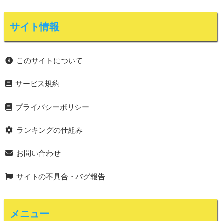
サイト情報
このサイトについて
サービス規約
プライバシーポリシー
ランキングの仕組み
お問い合わせ
サイトの不具合・バグ報告
メニュー