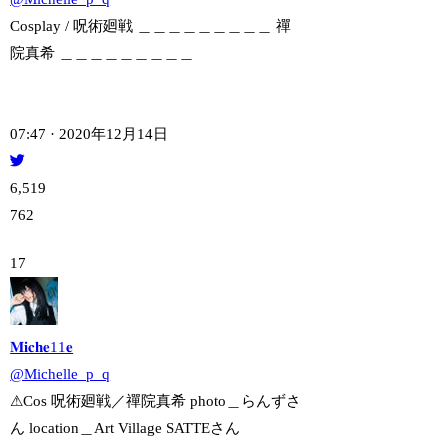
Cosplay / 呪術廻戦 ＿＿＿＿＿＿＿＿＿ 禪
院真希 ＿＿＿＿＿＿＿＿＿
07:47 · 2020年12月14日
6,519
762
17
𝐌𝐢𝐜𝐡𝐞11𝐞
@Michelle_p_q
⚠︎Cos 呪術廻戦／禪院真希 photo＿らんずさ
ん location＿Art Village SATTEさん