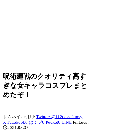
呪術廻戦のクオリティ高す
ぎな女キャラコスプレまと
めたぞ！
サムネイル引用:
Twitter: @112coss_kmsy
X
Facebook
0
はてブ
0
Pocket
0
LINE
Pinterest
2021.03.07