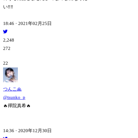
い‼️‼️
18:46 · 2021年02月25日
2,248
272
22
つんこ🙏
@tsunko_p
🔥禪院真希🔥
14:36 · 2020年12月30日