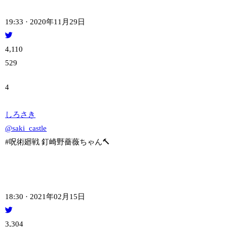
19:33 · 2020年11月29日
4,110
529
4
しろさき
@saki_castle
#呪術廻戦 釘崎野薔薇ちゃん🔨
18:30 · 2021年02月15日
3,304