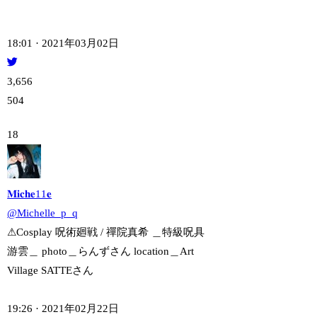
18:01 · 2021年03月02日
3,656
504
18
𝐌𝐢𝐜𝐡𝐞11𝐞
@Michelle_p_q
⚠︎Cosplay 呪術廻戦 / 禪院真希 ＿特級呪具
游雲＿ photo＿らんずさん location＿Art
Village SATTEさん
19:26 · 2021年02月22日