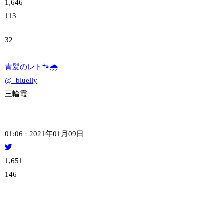
1,646
113
32
青髪のレト🐾🌧
@_bluelly
三輪霞
01:06 · 2021年01月09日
1,651
146