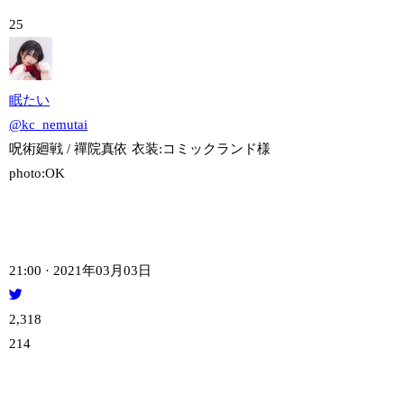
25
眠たい
@kc_nemutai
呪術廻戦 / 禪院真依 衣装:コミックランド様
photo:OK
21:00 · 2021年03月03日
2,318
214