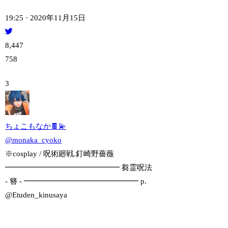
19:25 · 2020年11月15日
8,447
758
3
ちょこもなか🍫💫
@monaka_cyoko
※cosplay / 呪術廻戦.釘崎野薔薇
━━━━━━━━━━━━━━━ 芻霊呪法
- 簪 - ━━━━━━━━━━━━━━━ p.
@Etuden_kinusaya