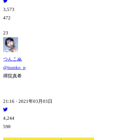
3,573
472
23
つんこ🙏
@tsunko_p
禪院真希
21:16 · 2021年03月03日
4,244
598