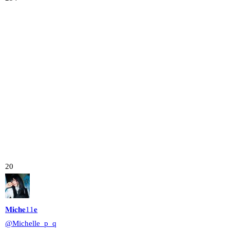
20
𝐌𝐢𝐜𝐡𝐞11𝐞
@Michelle_p_q