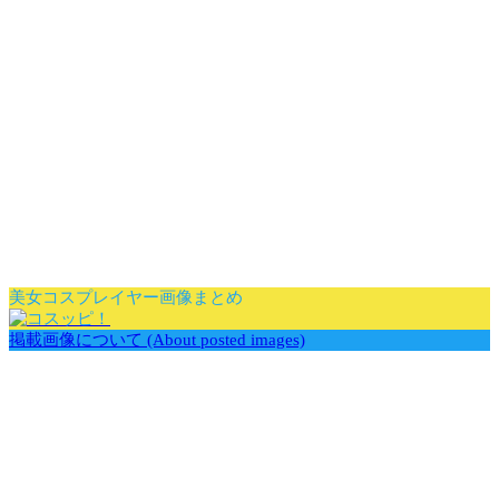
美女コスプレイヤー画像まとめ
掲載画像について (About posted images)