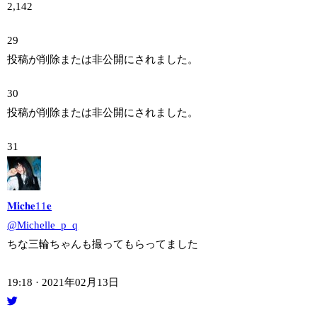
2,142
29
投稿が削除または非公開にされました。
30
投稿が削除または非公開にされました。
31
𝐌𝐢𝐜𝐡𝐞11𝐞
@Michelle_p_q
ちな三輪ちゃんも撮ってもらってました
19:18 · 2021年02月13日