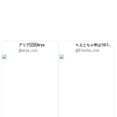
アリア🇺🇲Arya
🍡えとちゃ🌸は10/10撮影会
@arya_cos
@Etocha_cos