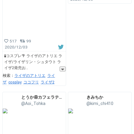
517
99
2020/12/03
🧪コスプレ🌴 ライザのアトリエ ラ
イザ/ライザリン・シュタウト ラ
イザ2発売お
検索：
ライザのアトリエ
ライ
ザ
cosplay
ココフリ
ライザ2
とうか🦋カフェラテ飲みたい☕️
きみちか
@Aoi_Tohka
@kimi_chi410