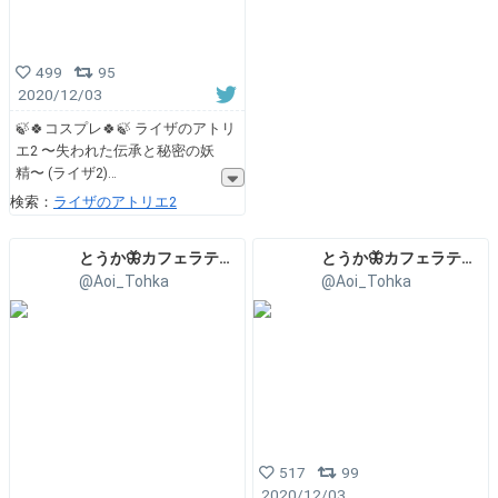
499
95
2020/12/03
🍃🍀コスプレ🍀🍃 ライザのアトリ
エ2 〜失われた伝承と秘密の妖
精〜 (ライザ2)
検索：
ライザのアトリエ2
とうか🦋カフェラテ飲みたい☕️
とうか🦋カフェラテ飲みたい☕️
@Aoi_Tohka
@Aoi_Tohka
517
99
2020/12/03