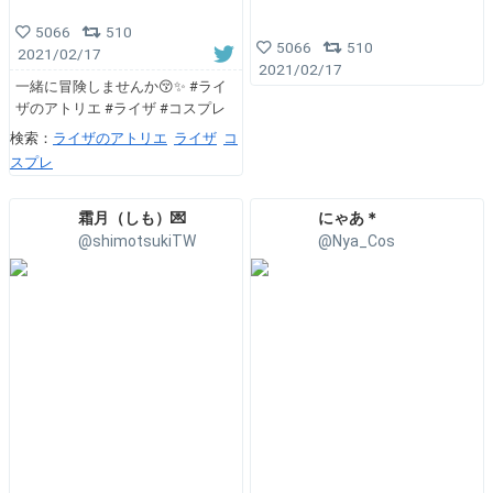
5066
510
5066
510
2021/02/17
2021/02/17
一緒に冒険しませんか😚✨ #ライ
ザのアトリエ #ライザ #コスプレ
検索：
ライザのアトリエ
ライザ
コ
スプレ
霜月（しも）💌
にゃあ＊
@shimotsukiTW
@Nya_Cos