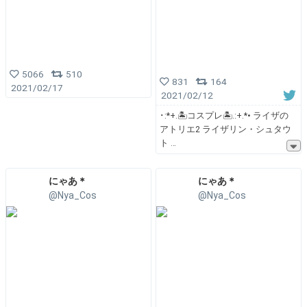
5066
510
831
164
2021/02/17
2021/02/12
･:*+.🏝コスプレ🏝.:+.*• ライザの
アトリエ2 ライザリン・シュタウ
ト
にゃあ＊
にゃあ＊
@Nya_Cos
@Nya_Cos