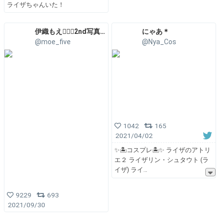
ライザちゃんいた！
伊織もえ❤️‍🔥㊗️2nd写真集発売🥳東リベ出演✌️FANICON開設❤️‍🔥
にゃあ＊
@moe_five
@Nya_Cos
1042
165
2021/04/02
✨🏝コスプレ🏝✨ ライザのアトリ
エ２ ライザリン・シュタウト (ラ
イザ) ライ
9229
693
2021/09/30