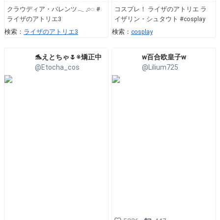
クラウディア・バレンツ𓂃 𓈒𓏸◌ #
コスプレ！ ライザのアトリエ ラ
ライザのアトリエ3
イザリン・シュタウト #cosplay
検索：
ライザのアトリエ3
検索：
cosplay
🐬えとちゃ🌷※矯正中
w百合欧皇子w
@Etocha_cos
@Lilium725