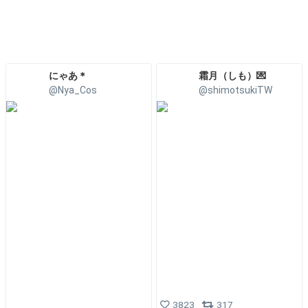
にゃあ＊
霜月（しも）💌
@Nya_Cos
@shimotsukiTW
3823
317