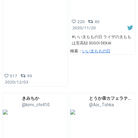
220
40
2020/11/20
#いい太ももの日 ライザの太もも
は至高🙌 SUGOI DEKAI
検索：
いい太ももの日
517
99
2020/12/03
きみちか
とうか🦋カフェラテ飲みたい☕️
@kimi_chi410
@Aoi_Tohka