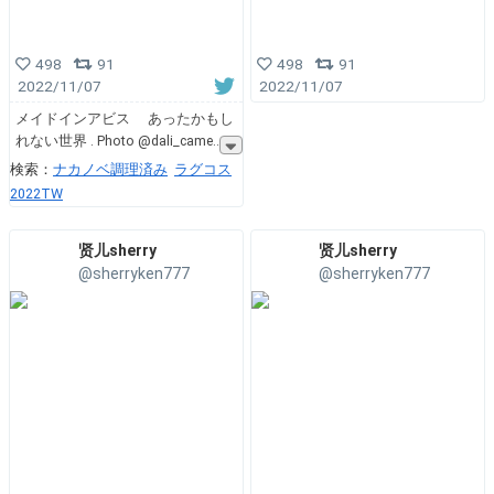
498
91
498
91
2022/11/07
2022/11/07
メイドインアビス あったかもし
れない世界 . Photo @dali_came
検索：
ナカノベ調理済み
ラグコス
2022TW
贤儿sherry
贤儿sherry
@sherryken777
@sherryken777