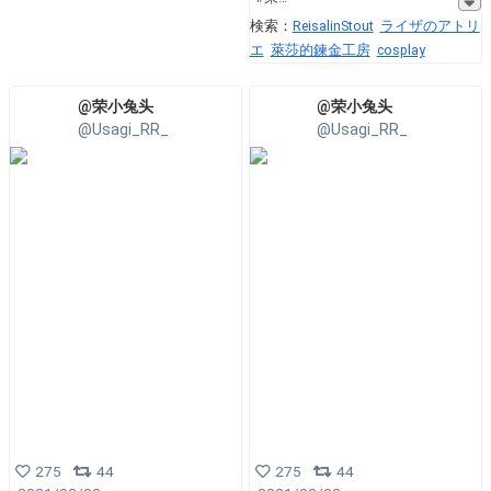
検索：
ReisalinStout
ライザのアトリ
エ
萊莎的鍊金工房
cosplay
@荣小兔头
@荣小兔头
@Usagi_RR_
@Usagi_RR_
275
44
275
44