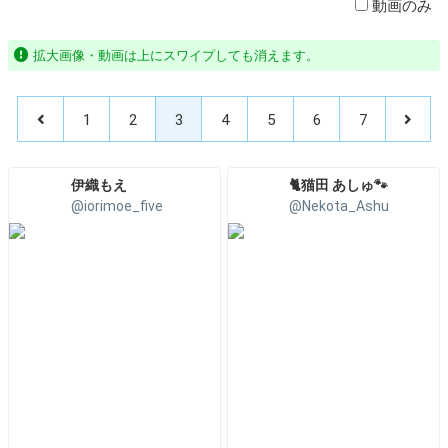
動画のみ
拡大画像・動画は上にスワイプしても消えます。
1
2
3
4
5
6
7
伊織もえ
🐈猫田 あしゅ🐾
@iorimoe_five
@Nekota_Ashu