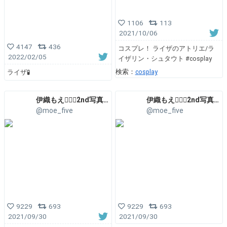
1106
113
2021/10/06
4147
436
コスプレ！ ライザのアトリエ/ラ
2022/02/05
イザリン・シュタウト #cosplay
検索：
cosplay
ライザ🧪
伊織もえ❤️‍🔥㊗️2nd写真集発売🥳東リベ出演✌️FANICON開設❤️‍🔥
伊織もえ❤️‍🔥㊗️2nd写真集発売🥳東リベ出演✌️FANICON開設❤️‍🔥
@moe_five
@moe_five
9229
693
9229
693
2021/09/30
2021/09/30