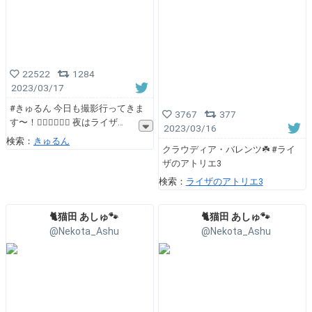
22522
1284
2023/03/17
#きゅるん 今日も撮影行ってきま
3767
377
す〜！🏃‍♂️🏃‍♀️🏃‍♂️ 夜はライザ
2023/03/16
検索：
きゅるん
クラウディア・バレンツ☘️ #ライ
ザのアトリエ3
検索：
ライザのアトリエ3
🐈猫田 あしゅ🐾
🐈猫田 あしゅ🐾
@Nekota_Ashu
@Nekota_Ashu