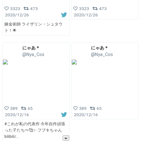
3323
473
3323
473
2020/12/26
2020/12/26
錬金術師 ライザリン・シュタウ
ト！🌟
にゃあ＊
にゃあ＊
@Nya_Cos
@Nya_Cos
389
65
389
65
2020/12/16
2020/12/16
#これが私の代表作 今年自作頑張
った子たち〜🥰✨ フブキちゃん
bilibili/