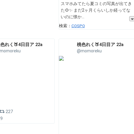
スマホみてたら夏コミの写真が出てき
た🌻✨ まだ2ヶ月くらいしか経ってな
いのに懐か
検索：
COSPO
色れく🍑4日目ア 22a
桃色れく🍑4日目ア 22a
momoreku
@momoreku
227
29