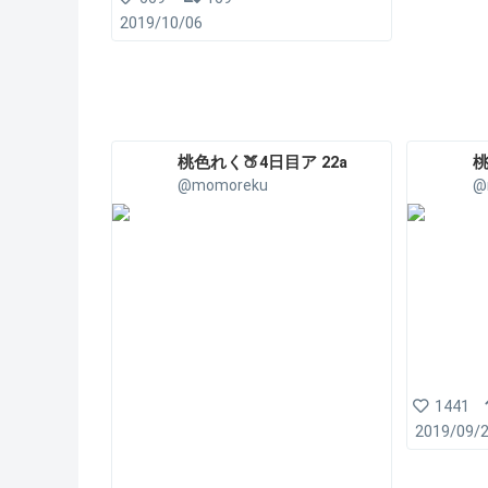
2019/10/06
桃色れく🍑4日目ア 22a
桃
@momoreku
@
1441
2019/09/