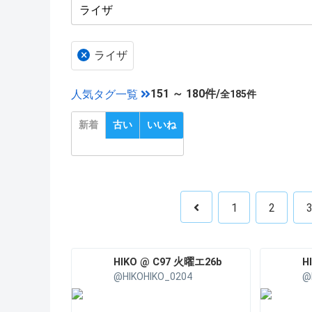
×
ライザ
151 ～ 180件/
人気タグ一覧
全185件
新着
古い
いいね
1
2
HIKO @ C97 火曜エ26b
H
@HIKOHIKO_0204
@