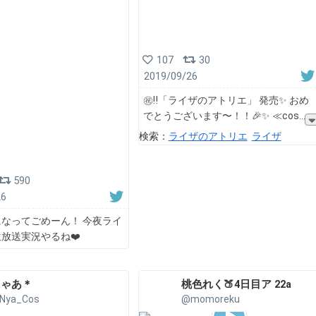
107
30
2019/09/26
㊗️‼️「ライザのアトリエ」 発売✨ おめ
でとうございます〜！！🎉✨ ≪cos
検索：
ライザのアトリエ
ライザ
590
26
なってごめーん！ 今夜ライ
放送実況やるね❤️
にゃあ＊
桃色れく🍑4日目ア 22a
Nya_Cos
@momoreku