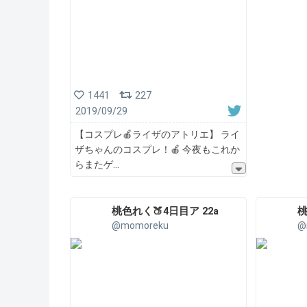
1441
227
2019/09/29
【コスプレ🍎ライザのアトリエ】 ライ
ザちゃんのコスプレ！🍎 今夜もこれか
らまたゲ
桃色れく🍑4日目ア 22a
桃
@momoreku
@