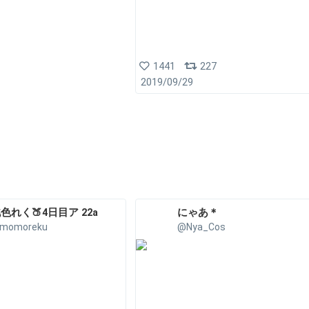
1441
227
2019/09/29
色れく🍑4日目ア 22a
にゃあ＊
momoreku
@Nya_Cos