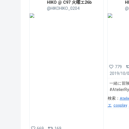
HIKO @ C97 火曜エ26b
H
@HIKOHIKO_0204
@
779
2019/10/
一緒に冒険
#Atelie
検索：
Ateli
エ
cosplay
669
169