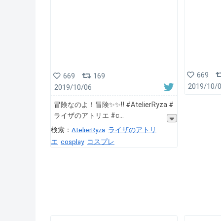
669
669
169
2019/10/
2019/10/06
冒険なのよ！冒険✨✨‼️ #AtelierRyza #
ライザのアトリエ #c
検索：
AtelierRyza
ライザのアトリ
エ
cosplay
コスプレ