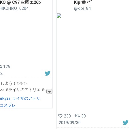
IKO @ C97 火曜エ26b
Kipi🐝⋆︎*ﾟ
HIKOHIKO_0204
@kipi_84
176
02
しよう！✨✨✨
rRyza #ライザのアトリエ #c
erRyza
ライザのアトリ
コスプレ
230
30
2019/09/30