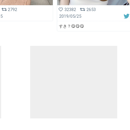
2792
32382
2653
05
2019/05/25
すき？😋😋😋