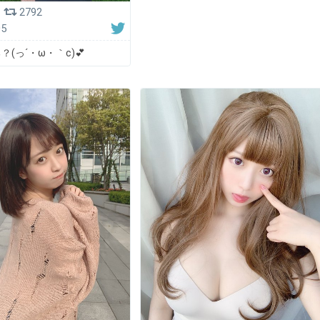
2792
05
(っ´・ω・｀c)💕