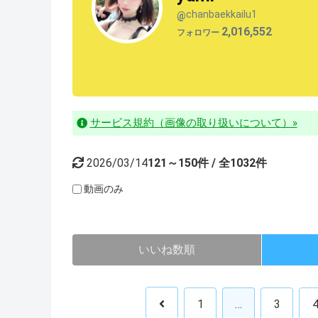
chanbaekkailu1
@
2,016,552
フォロワー
サービス規約（画像の取り扱いについて）»
2026/03/14
121～150件 / 全1032件
動画のみ
いいね数順
1
…
3