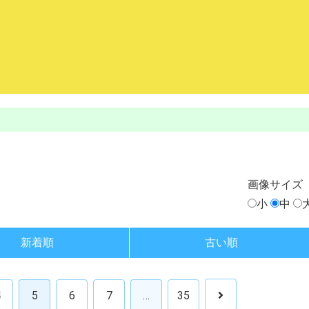
画像
サイズ
小
中
新着順
古い順
4
5
6
7
…
35