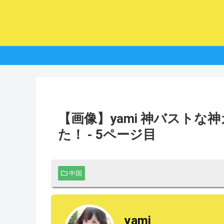
【画像】yami 神バスト
た！ - 5ページ目
中国
yami