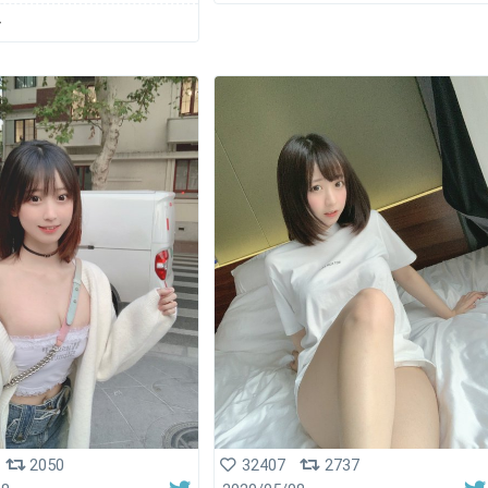
ー
2050
32407
2737