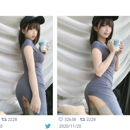
2228
32658
2228
20
2020/11/20