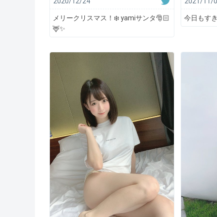
2020/12/24
2021/11/
メリークリスマス！❄️ yamiサンタ🎅🏻
今日もす
🦌✨