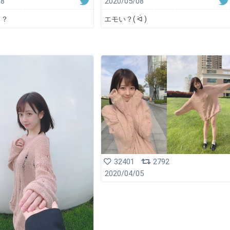
08
2020/05/08
き？
エモい？( ᐛ )
32401
2792
2020/04/05