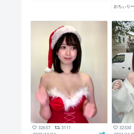
おちぃり
32657
3111
32530