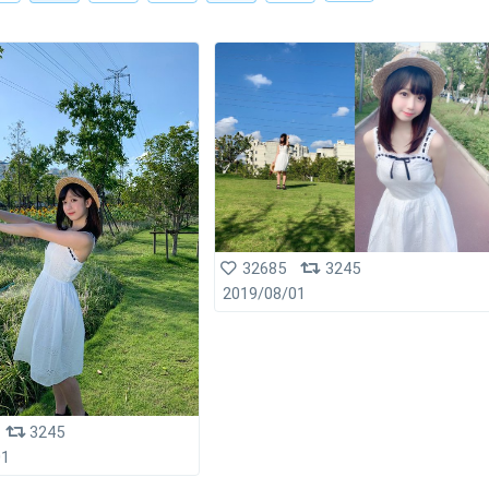
32685
3245
2019/08/01
3245
01