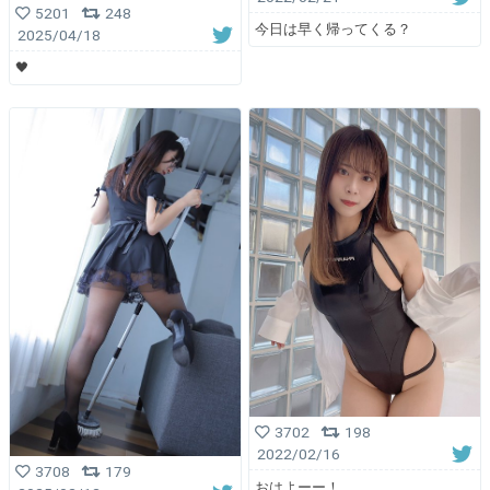
5201
248
今日は早く帰ってくる？
2025/04/18
🖤
3702
198
2022/02/16
3708
179
おはよーー！