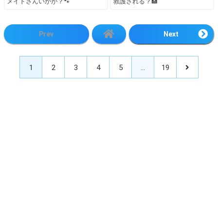
メイドさんいかが？🐾
救護される？🏥
Prev
Next
1
2
3
4
5
…
19