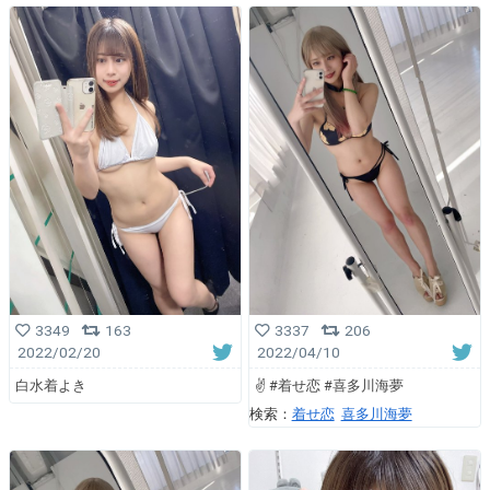
3349
163
3337
206
2022/02/20
2022/04/10
白水着よき
✌️ #着せ恋 #喜多川海夢
検索：
着せ恋
喜多川海夢