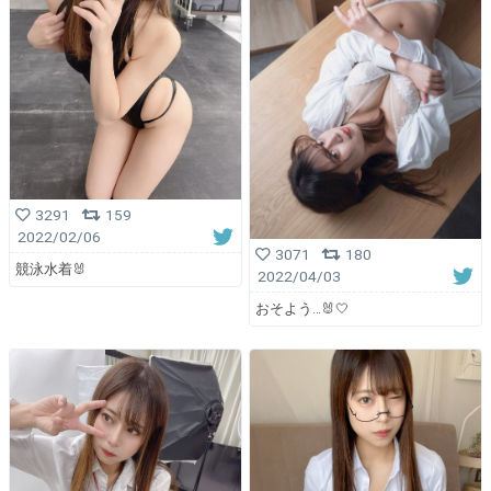
3291
159
2022/02/06
3071
180
競泳水着🐰
2022/04/03
おそよう…🐰🤍