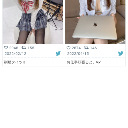
2948
155
2874
146
2022/02/12
2022/04/15
制服タイツ❄️
お仕事頑張るど。👓