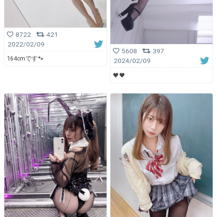
8722
421
2022/02/09
5608
397
164cmです🐾
2024/02/09
🖤🖤