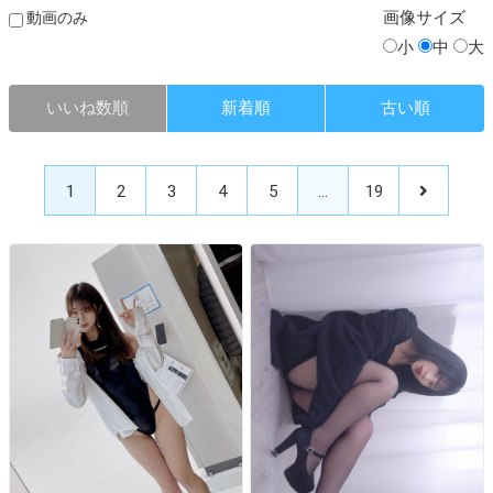
画像
サイズ
動画のみ
小
中
大
いいね数順
新着順
古い順
1
2
3
4
5
…
19