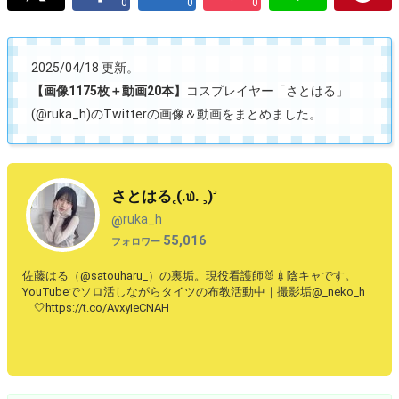
0
0
0
2025/04/18 更新。
【画像1175枚＋動画20本】
コスプレイヤー「さとはる」
(@ruka_h)のTwitterの画像＆動画をまとめました。
さとはる꜀(.௰. ꜆)꜄
ruka_h
@
55,016
フォロワー
佐藤はる（@satouharu_）の裏垢。現役看護師🐰💉陰キャです。
YouTubeでソロ活しながらタイツの布教活動中｜撮影垢@_neko_h
｜🤍https://t.co/AvxyIeCNAH｜