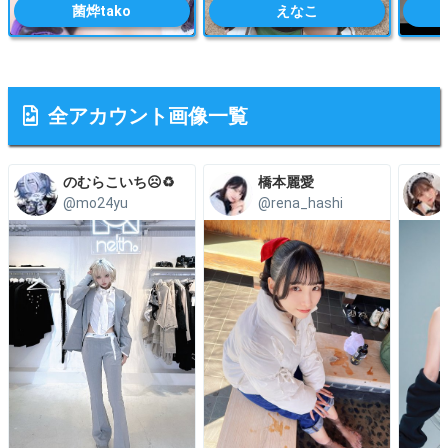
菌烨tako
えなこ
全アカウント画像一覧
のむらこいち☹️♻️
橋本麗愛
@mo24yu
@rena_hashi