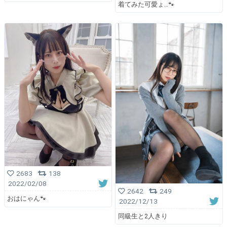
着てみた可愛ょ…🐾
2683
138
2022/02/08
2642
249
おはにゃん🐾
2022/12/13
同級生と2人きり