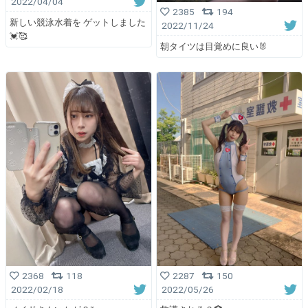
2022/04/04
2385
194
新しい競泳水着を ゲットしました
2022/11/24
💓🥰
朝タイツは目覚めに良い🐰
2368
118
2287
150
2022/02/18
2022/05/26