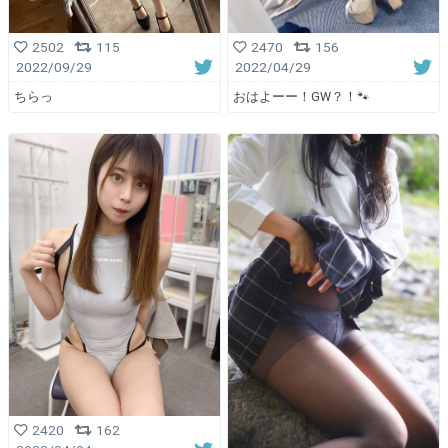
2502
115
2470
156
2022/09/29
2022/04/29
ちらっ
おはよーー！GW？！🐾
2420
162