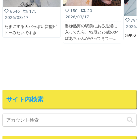
150
20
6546
175
2026/03/17
2026/03/17
791
磐梯熱海の駅前にある足湯に
2026/
たまにする天パっぽい髪型ピ
入ってたら、92歳と96歳のお
トーみたいですき
꒰ঌ🖤໒꒱
ばあちゃんがやってきて一
サイト内検索