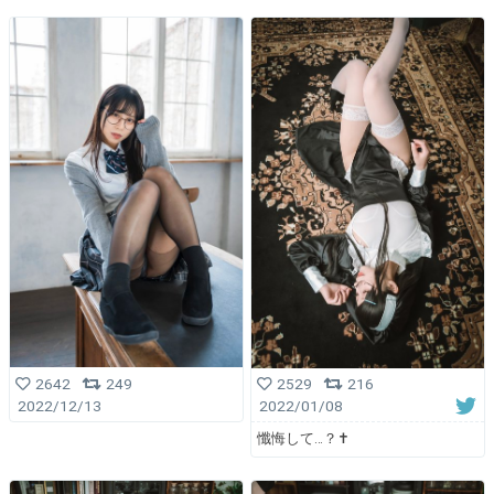
2642
249
2529
216
2022/12/13
2022/01/08
懺悔して…？✝️