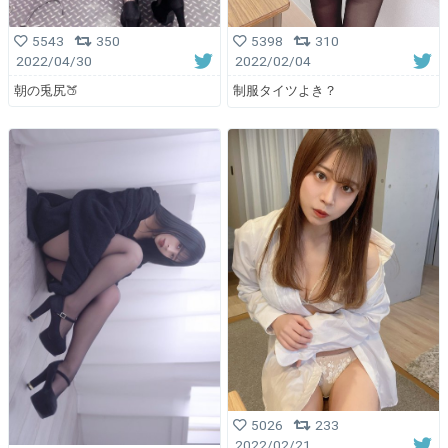
5543
350
5398
310
2022/04/30
2022/02/04
朝の兎尻🍑
制服タイツよき？
5026
233
2022/02/21