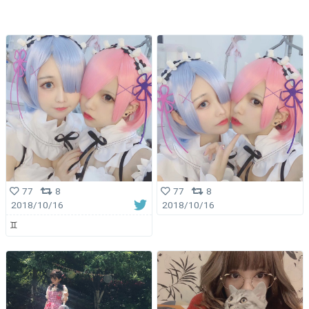
77
8
77
8
2018/10/16
2018/10/16
♊️