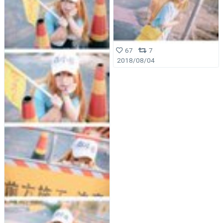
67
7
2018/08/04