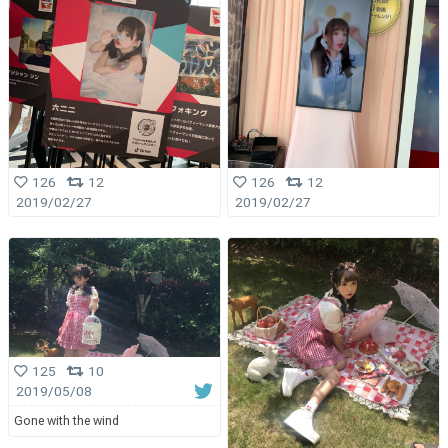
126
12
126
12
2019/02/27
2019/02/27
125
10
2019/05/08
Gone with the wind