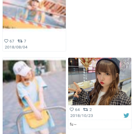
67
7
2018/08/04
64
2
2018/10/23
fu～