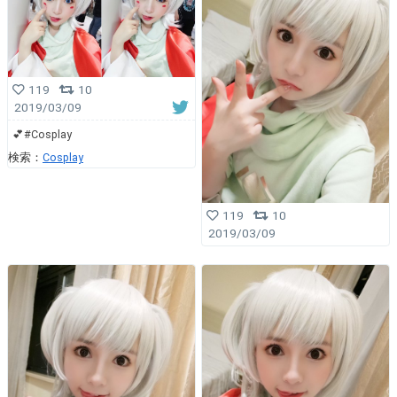
119
10
2019/03/09
💕#Cosplay
検索：
Cosplay
119
10
2019/03/09