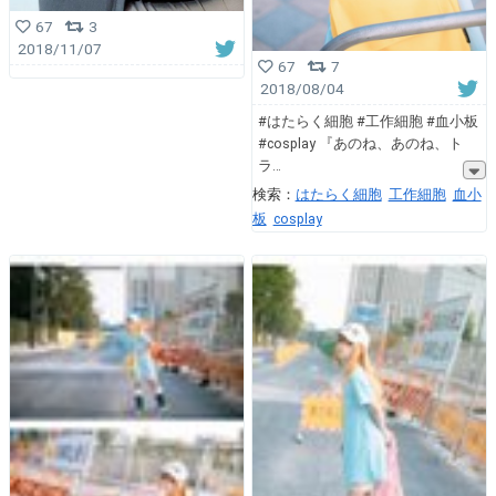
67
3
2018/11/07
67
7
2018/08/04
#はたらく細胞 #工作細胞 #血小板
#cosplay 『あのね、あのね、ト
ラ
検索：
はたらく細胞
工作細胞
血小
板
cosplay