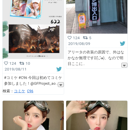
124
5
2019/08/09
アリータの衣装の原因で、外はな
かなか無理ですΣ(-᷅_-᷄๑)、なので明
124
10
日ここに
2019/08/11
#コミケ #C96 今回は初めてコミケ
参加しました！@GFProject_ao
検索：
コミケ
C96