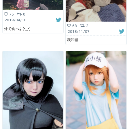
75
0
2019/04/10
68
2
外で食べよ(•‿•)
2018/11/07
我和猫