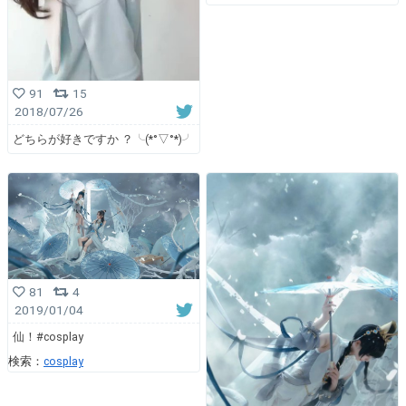
91
15
2018/07/26
どちらが好きですか ？╰(*°▽°*)╯
81
4
2019/01/04
仙！#cosplay
検索：
cosplay