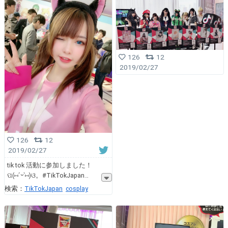
126
12
2019/02/27
126
12
2019/02/27
tik tok 活動に参加しました！
ପ(⑅ˊᵕˋ⑅)ଓ。#TikTokJapan
検索：
TikTokJapan
cosplay