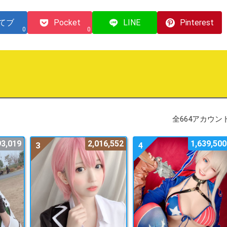
てブ
Pocket
LINE
Pinterest
0
0
全664アカウン
93,019
2,016,552
1,639,500
3
4