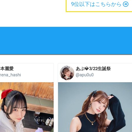
9位以下はこちらから
橋本麗愛
あぷ💎3/22生誕祭
rena_hashi
@apu0u0