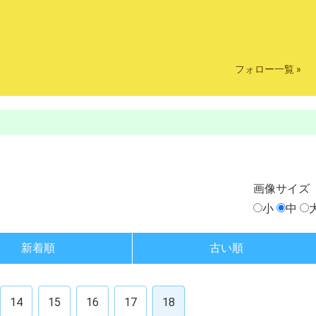
フォロー一覧 »
画像
サイズ
小
中
新着順
古い順
14
15
16
17
18