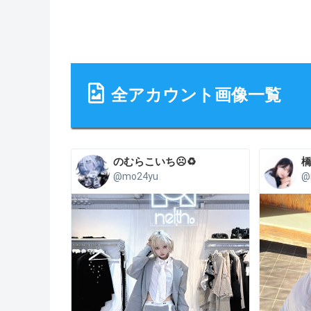
全アカウント画像一覧
のむらこいち☹️♻️
@mo24yu
@