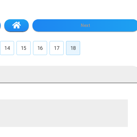
Next
14
15
16
17
18