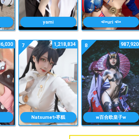
yami
𓆟uri 𓆟
86,030
1,218,834
987,920
7
8
Natsume✨枣糕
w百合欧皇子w