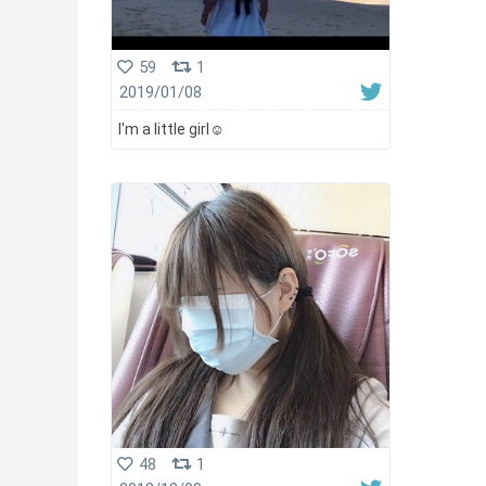
59
1
2019/01/08
I'm a little girl☺️
48
1