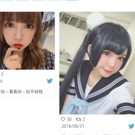
2
26
着你～看着你～目不转睛
50
2
2018/08/31