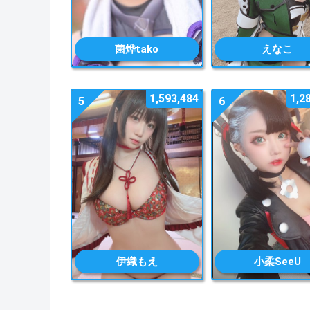
菌烨tako
えなこ
1,593,484
1,2
5
6
伊織もえ
小柔SeeU