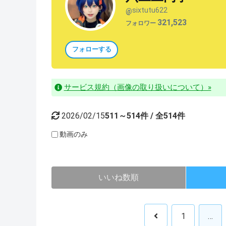
sixtutu622
@
321,523
フォロワー
フォローする
サービス規約（画像の取り扱いについて）»
2026/02/15
511～514件 / 全514件
動画のみ
いいね数順
1
…