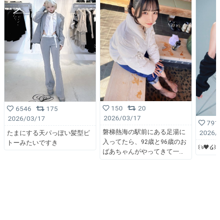
150
20
6546
175
2026/03/17
2026/03/17
791
磐梯熱海の駅前にある足湯に
2026/
たまにする天パっぽい髪型ピ
入ってたら、92歳と96歳のお
トーみたいですき
꒰ঌ🖤໒꒱
ばあちゃんがやってきて一