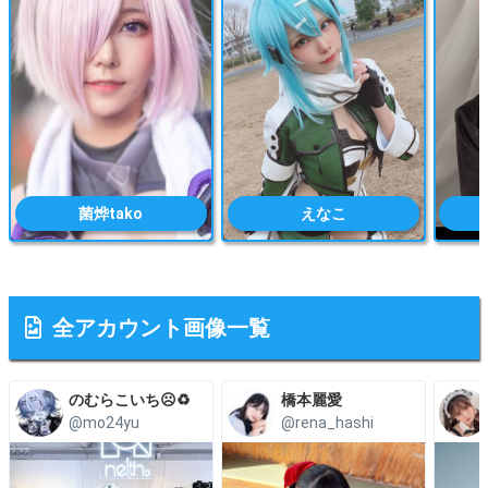
菌烨tako
えなこ
全アカウント画像一覧
のむらこいち☹️♻️
橋本麗愛
@mo24yu
@rena_hashi