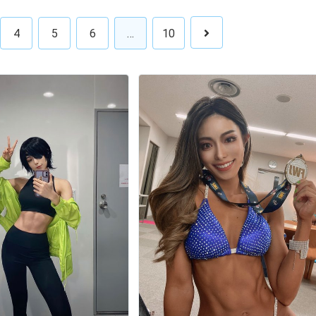
4
5
6
…
10