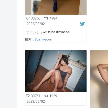
30856
4984
2022/08/02
ナランチャ🛩 #jjba #nyacos
検索：
jjba
nyacos
30761
1929
2023/06/02