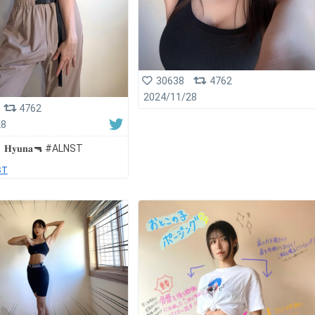
30638
4762
2024/11/28
4762
28
】𝐇𝐲𝐮𝐧𝐚🔫 #ALNST
ST