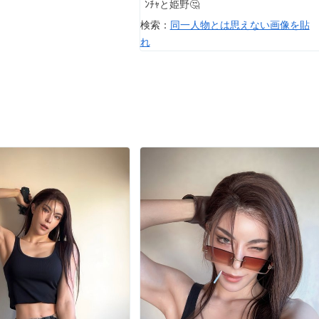
ﾝﾁｬと姫野🤔
検索：
同一人物とは思えない画像を貼
れ