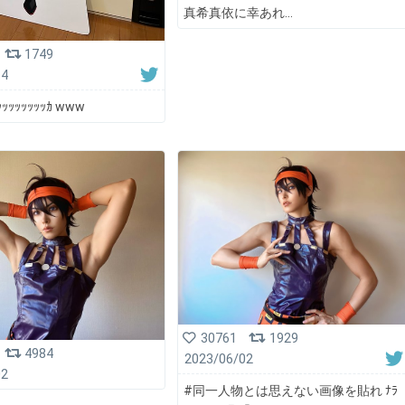
真希真依に幸あれ...
1749
14
ｯｯｯｯｯｯｯｶ www
30761
1929
4984
2023/06/02
02
#同一人物とは思えない画像を貼れ ﾅﾗ