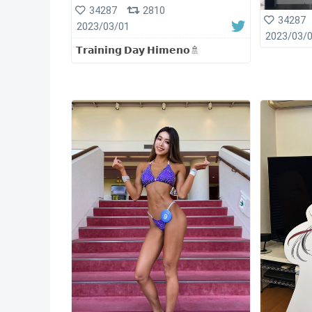
34287
2810
34287
2023/03/01
2023/03/
𝗧𝗿𝗮𝗶𝗻𝗶𝗻𝗴 𝗗𝗮𝘆 𝗛𝗶𝗺𝗲𝗻𝗼🚿