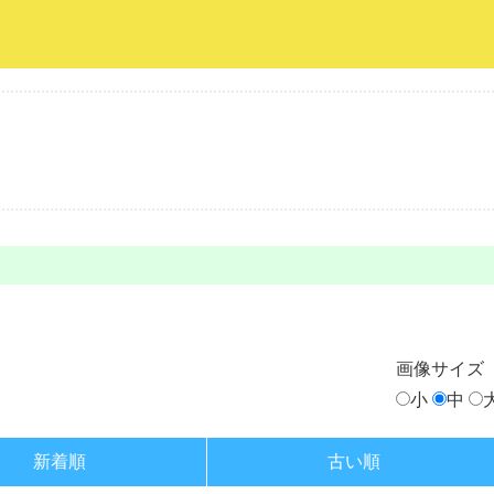
画像
サイズ
小
中
新着順
古い順