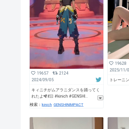
19628
2025/11/
19657
2124
トレーニン
2024/09/05
キィニチがムアラニダンスを踊ってく
れたよ🪇💃🏻 #kinich #GENSHI
検索：
kinich
GENSHINIMPACT