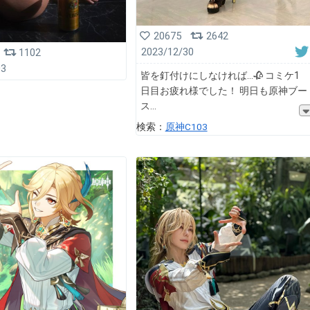
20675
2642
2023/12/30
1102
03
皆を釘付けにしなければ...🥀 コミケ1
日目お疲れ様でした！ 明日も原神ブー
ス
検索：
原神C103