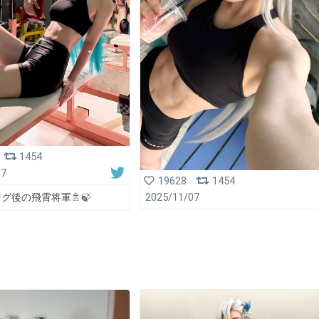
1454
07
19628
1454
グ後の飛霄将軍🚿🍃
2025/11/07