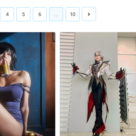
4
5
6
…
10