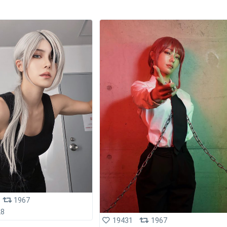
1967
28
19431
1967