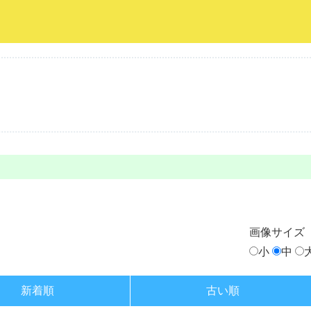
画像
サイズ
小
中
新着順
古い順