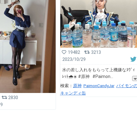
19482
3213
2023/10/29
水の差し入れをもらって上機嫌なﾇｳﾞｨ
ﾚｯﾄ🌧☀️ #原神 #Paimon
検索：
原神
PaimonCandyJar
パイモン
キャンディ缶
2830
09