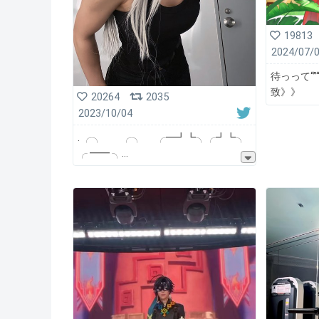
19813
2024/07/
待っって“”
致》》
20264
2035
2023/10/04
. ╭╮ ╭╮ ╭━┛┗╮╭┛┗╮
╭ ━━ ╮