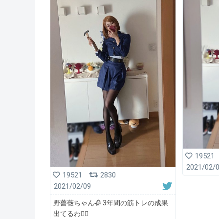
19521
2021/02/
19521
2830
2021/02/09
野薔薇ちゃん🥀 3年間の筋トレの成果
出てるわ✌🏽