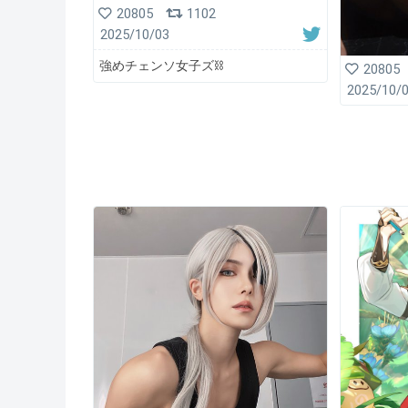
20805
1102
2025/10/03
強めチェンソ女子ズ⛓️
20805
2025/10/