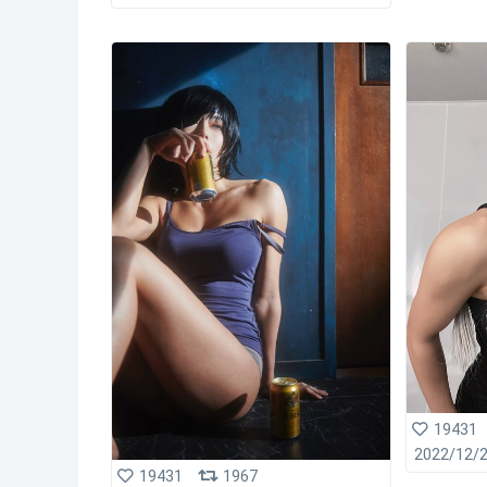
19431
2022/12/
19431
1967