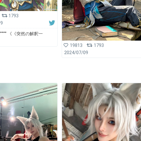
1793
09
“”“”“” 《《突然の解釈一
19813
1793
2024/07/09