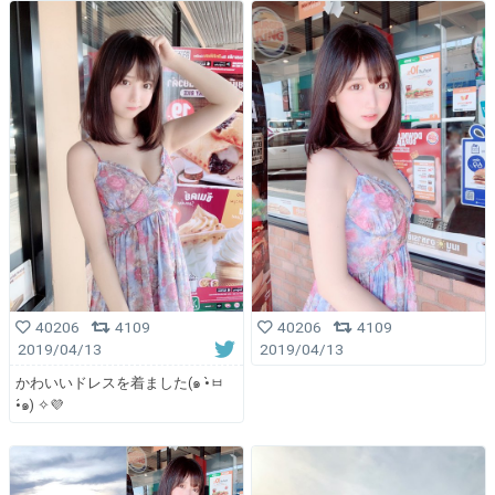
40206
4109
40206
4109
2019/04/13
2019/04/13
かわいいドレスを着ました(๑ •̀ㅂ
•́๑) ✧💜