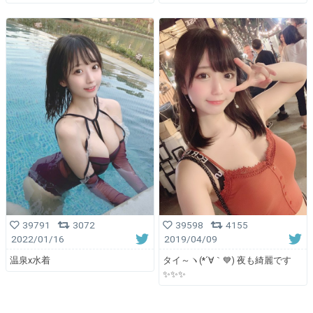
39791
3072
39598
4155
2022/01/16
2019/04/09
温泉x水着
タイ～ヽ(*´∀｀💙) 夜も綺麗です
✨✨✨