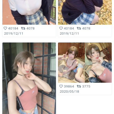
40184
4078
40184
4078
2019/12/11
2019/12/11
39864
3775
2020/05/18