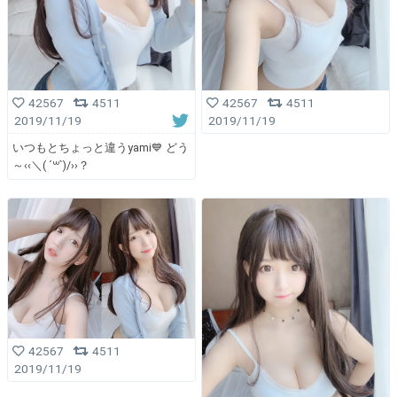
42567
4511
42567
4511
2019/11/19
2019/11/19
いつもとちょっと違うyami💙 どう
～‹‹＼( ´꒳`)/››？
42567
4511
2019/11/19