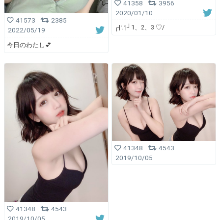
41358
3956
2020/01/10
41573
2385
┌|∵|┘1、2、3 ♡︎/︎
2022/05/19
今日のわたし💕
41348
4543
2019/10/05
41348
4543
2019/10/05