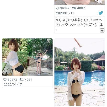
39372
4087
2020/01/17
久しぶりに水着着ました！///// め
っちゃ楽しいかった(＊´ᗜ`＊)♩ 🏖
39372
4087
2020/01/17