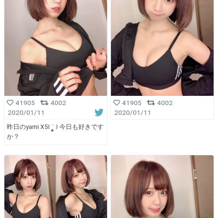
41905
4002
41905
4002
2020/01/11
2020/01/11
昨日のyami X5꒰ ¨̮͚ ꒱ 今日も好きです
か？