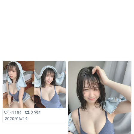
41154
3995
2020/06/14