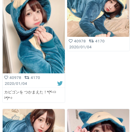
40978
4170
2020/01/04
40978
4170
2020/01/04
カビゴンを つかまえた！*(*•̀ㅁ
•́*)*✧