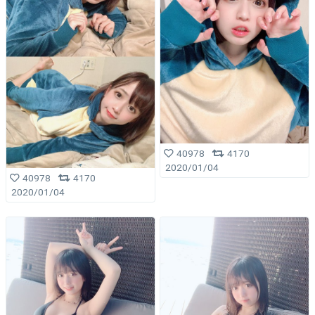
40978
4170
2020/01/04
40978
4170
2020/01/04