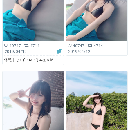
40747
4714
40747
4714
2019/04/12
2019/04/12
休憩中です(`・ω・´) 🌊⛱️☀️💙