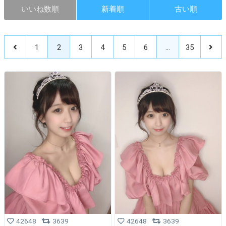
いいね数順
新着順
古い順
1
2
3
4
5
6
…
35
42648
3639
42648
3639