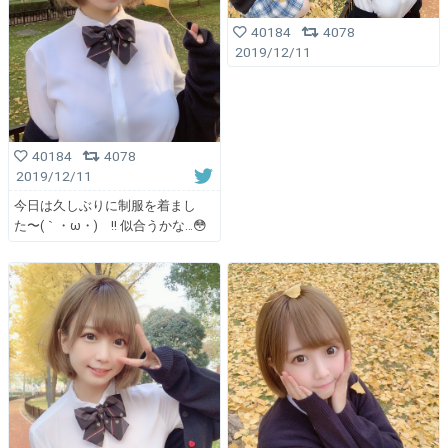
40184
4078
2019/12/11
40184
4078
2019/12/11
今日は久しぶりに制服を着まし
た〜(｀・ω・)ゞ!! 似合うかな…😳