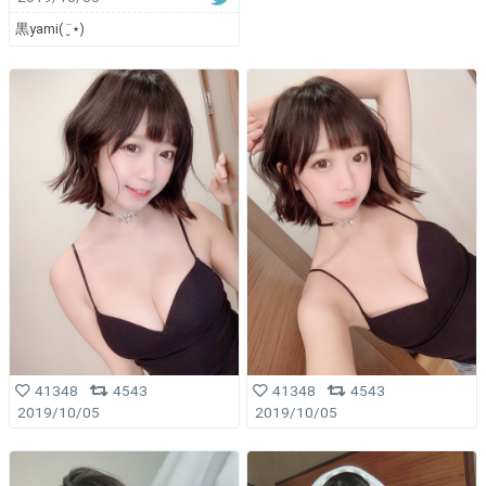
黒yami( ¨̮⋆)
41348
4543
41348
4543
2019/10/05
2019/10/05