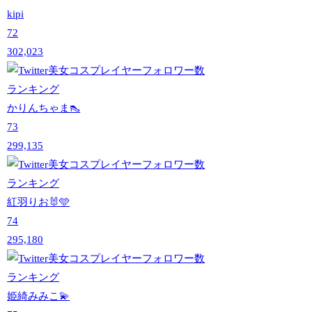
kipi
72
302,023
かりんちゃま👠
73
299,135
紅羽りお🐰🩵
74
295,180
姫綺みみこ💫