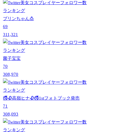
プリンちゃん🍮
69
311,321
菌子宝宝
70
308,970
🚭🥀高嶺ヒナ🥀🚭1stフォトブック発売
71
308,093