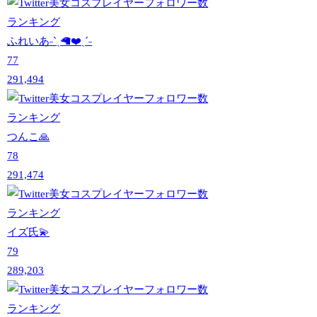
ふれいあ˗ˋˏ🦙❤️ˎˊ˗
77
291,494
つんこ🙏
78
291,474
イズ氏💫
79
289,203