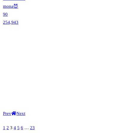
mona😈
90
254,943
Prev
Next
1
2
3
4
5
6
…
23