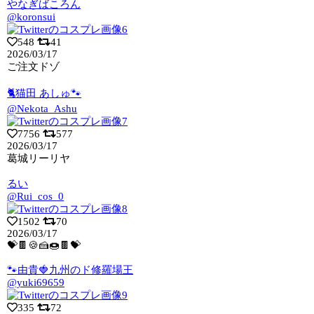
やなぎばころん
@koronsui
548
41
2026/03/17
ご注文ドゾ
🐈猫田 あしゅ🐾
@Nekota_Ashu
7756
577
2026/03/17
葛城リーリヤ
るい
@Rui_cos_0
1502
70
2026/03/17
💝🍫🍪🍰🍩🍫💝
🐾由貴🍓九州のド修羅場王
@yuki69659
335
72