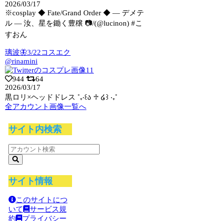
2026/03/17
※cosplay ◆ Fate/Grand Order ◆ ― デメテ
ル ―
汝、星を鋤く豊穣 📷/(@lucinon) #こ
すおん
璃波🦋3/22コスエク
@rinamini
944
64
2026/03/17
黒ロリ×ヘッドドレス ˚₊‧꒰ა ♱ ໒꒱ ‧₊˚
全アカウント画像一覧へ
サイト内検索
サイト情報
このサイトにつ
いて
サービス規
約
プライバシー