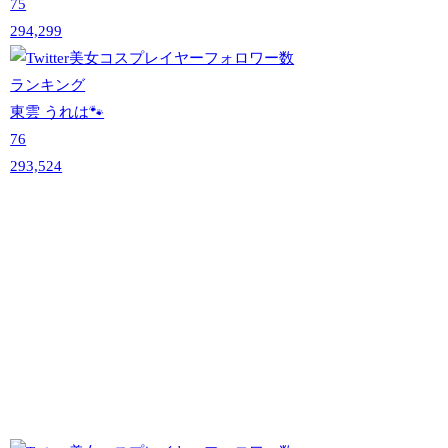
75
294,299
東雲 うれは🐾
76
293,524