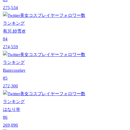
275,534
有川 紗雪🍧
84
274,559
Banrcosplay
85
272,300
はなり🌸
86
269,090