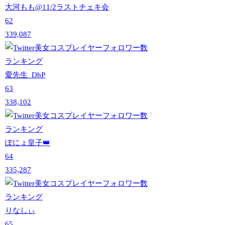
大河もも@11/2ラストチェキ会
62
339,087
愛先生_DhP
63
338,102
ぽにょ皇子👑
64
335,287
りなしぃ
65