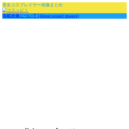
美女コスプレイヤー画像まとめ
掲載画像について (About posted images)