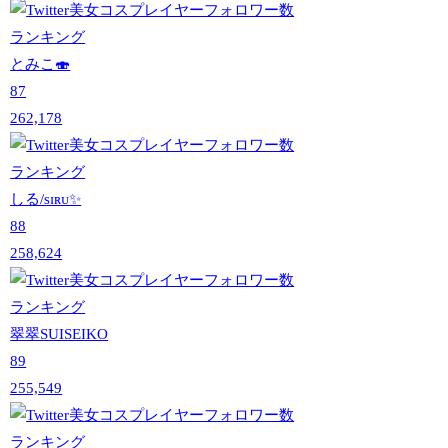
とみこ🍣
87
262,178
しる/sɪʀᴜ✨
88
258,624
翠翠SUISEIKO
89
255,549