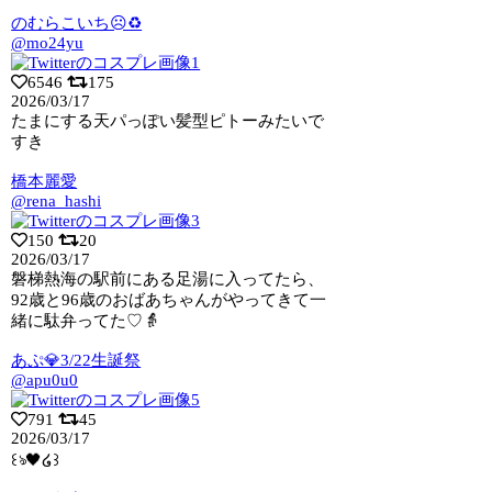
のむらこいち☹️♻️
@mo24yu
6546
175
2026/03/17
たまにする天パっぽい髪型ピトーみたいで
すき
橋本麗愛
@rena_hashi
150
20
2026/03/17
磐梯熱海の駅前にある足湯に入ってたら、
92歳と96歳のおばあちゃんがやってきて一
緒に駄弁ってた♡👵
あぷ💎3/22生誕祭
@apu0u0
791
45
2026/03/17
꒰ঌ🖤໒꒱