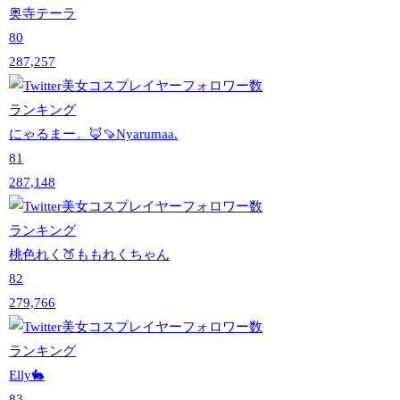
奥寺テーラ
80
287,257
にゃるまー。🦊🍠Nyarumaa.
81
287,148
桃色れく🍑ももれくちゃん
82
279,766
Elly🐇
83