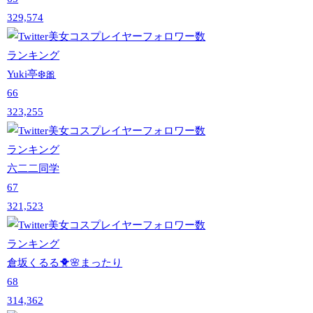
329,574
Yuki亭❄️🎀
66
323,255
六二二同学
67
321,523
倉坂くるる🐥🌸まったり
68
314,362